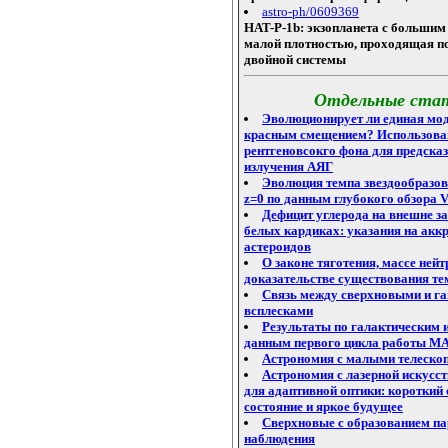
astro-ph/0609369
HAT-P-1b: экзопланета с большим
малой плотностью, проходящая по
двойной системы
Отдельные ста
Эволюционирует ли единая мо
красным смещением? Использова
рентгеновсокго фона для предска
излучения АЯГ
Эволюция темпа звездообразов
z=0 по данным глубокого обзора
Дефицит углерода на внешне з
белых кардиках: указания на акк
астероидов
О законе тяготения, массе нейт
доказательстве существования те
Связь между сверхновыми и г
всплесками
Результаты по галактическим 
данным первого цикла работы M
Астрономия с малыми телеско
Астрономия с лазерной искусст
для адаптивной оптики: короткий 
состояние и яркое будущее
Сверхновые с образованием пар
наблюдения