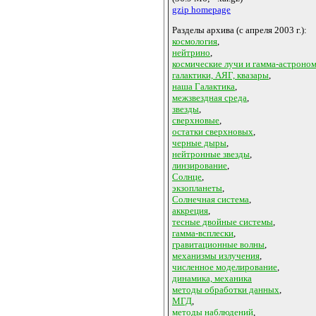
gzip homepage
Разделы архива (с апреля 2003 г.):
космология
,
нейтрино
,
космические лучи и гамма-астроно
галактики, АЯГ, квазары
,
наша Галактика
,
межзвездная среда
,
звезды
,
сверхновые
,
остатки сверхновых
,
черные дыры
,
нейтронные звезды
,
линзирование
,
Солнце
,
экзопланеты
,
Солнечная система
,
аккреция
,
тесные двойные системы
,
гамма-всплески
,
гравитационные волны
,
механизмы излучения
,
численное моделирование
,
динамика, механика
методы обработки данных
,
МГД
,
методы наблюдений
,