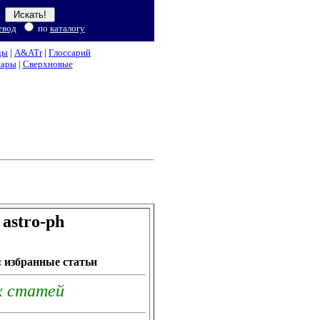
евод
по
каталогу
ды
|
A&ATr
|
Глоссарий
нары
|
Сверхновые
astro-ph
а: избранные статьи
х статей