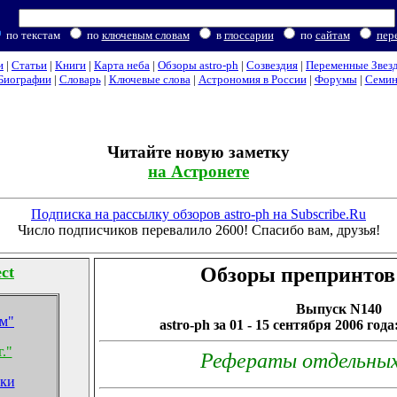
по текстам
по
ключевым словам
в
глоссарии
по
сайтам
пер
и
|
Статьи
|
Книги
|
Карта неба
|
Обзоры astro-ph
|
Созвездия
|
Переменные Звез
Биографии
|
Словарь
|
Ключевые слова
|
Астрономия в России
|
Форумы
|
Семи
Читайте новую заметку
на Астронете
Подписка на рассылку обзоров astro-ph на Subscribe.Ru
Число подписчиков перевалило 2600! Спасибо вам, друзья!
ct
Обзоры препринтов 
Выпуск N140
ом"
astro-ph за 01 - 15 сентября 2006 год
г."
Рефераты отдельны
ики