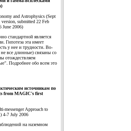
ми и гамма-всплесками
n)
onomy and Astrophysics (Sept
d version, submitted 22 Feb
6 June 2006)
чно стандартной является
и. Гипотеза эта имеет
ть у нее и трудности. Во-
 не все длинные) связаны со
мы отождествляем
е". Подробнее обо всем это
актическим источникам по
 from MAGIC's first
lti-messenger Approach to
) 4-7 July 2006
наблюдений на наземном