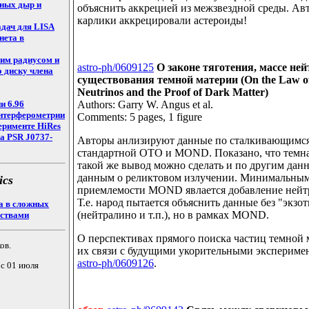
ных дыр и
объяснить аккрецией из межзвездной среды. Авт
карлики аккрецировали астероиды!
адач для LISA
нета в
шим радиусом и
astro-ph/0609125
О законе тяготения, массе ней
 диску члена
существования темной материи (On the Law of 
Neutrinos and the Proof of Dark Matter)
и 6.96
Authors: Garry W. Angus et al.
интерферометрии
Comments: 5 pages, 1 figure
ерименте HiRes
а PSR J0737-
Авторы анлизируют данные по сталкивающимся
стандартной ОТО и MOND. Показано, что темна
такой же вывод можно сделать и по другим данн
данным о реликтовом излучении. Минимальным
ics
приемлемости MOND явлается добавление нейтр
Т.е. народ пытается объяснить данные без "экзо
са в сложных
(нейтралино и т.п.), но в рамках MOND.
ествами
О перспективах прямого поиска частиц темной 
ов.
их связи с будущими укорительными эксперимен
astro-ph/0609126
.
 с 01 июля