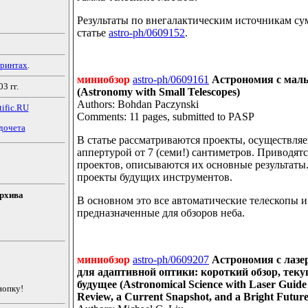
Результаты по внегалактическим источникам с
статье
astro-ph/0609152
.
принтах
.
миниобзор
astro-ph/0609161
Астрономия с мал
3 гг.
(Astronomy with Small Telescopes)
Authors: Bohdan Paczynski
ific.RU
Comments: 11 pages, submitted to PASP
дочета
В статье рассматриваются проекты, осуществля
аппертурой от 7 (семи!) сантиметров. Приводят
проектов, описываются их основные результаты.
проекты будущих инструментов.
Архива
В основном это все автоматические телескопы и
предназначенные для обзоров неба.
миниобзор
astro-ph/0609207
Астрономия с лазе
для адаптивной оптики: короткий обзор, теку
будущее (Astronomical Science with Laser Guide 
нопку!
Review, a Current Snapshot, and a Bright Future