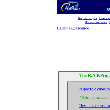
Картинка дня
|
Новост
Физика космоса
|
Найти выделенное
The R.
A.
P.
Proje
"Просто о сложн
"Astro-ph за 2005 
Немного статист