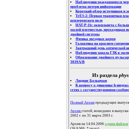
Наблюдения рождающихся чер
проблема потери информации
Короткий обзор источников и з
TrES-2: Первая транзитная пла
кеплеровском поле
HAT-P-1b: экзопланета с боль
малой плотностью, проходящая по
двойной системы
Физика звездных корон
Галактика на красном смещени
Завтрашний день оптической 
Наблюдения завала ГЗК в эксп
Образование двойного пульсар
3039A/B
Из раздела
phys
Людвиг Больцман
К вопросу о динамике h-индек
сетях с сосуществующими сообщ
Полный Архив
предыдущих выпуск
Архив
статей, вошедших в выпуски
2002 г. по 31 марта 2003 г.
Архив на 14.04.2006
одним файлом
(36.9 Мб; *.tar.gz)