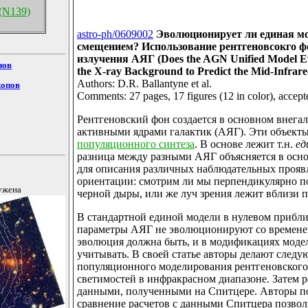
(N139)
astro-ph/0609002
Эволюционирует ли единая м
смещением? Использование рентгеновсокго ф
излучения АЯГ (Does the AGN Unified Model Evo
нов
the X-ray Background to Predict the Mid-Infrar
Authors: D.R. Ballantyne et al.
копов
Comments: 27 pages, 17 figures (12 in color), accept
Рентгеновский фон создается в основном внега
активными ядрами галактик (АЯГ). Эти объект
популяционного синтеза
. В основе лежит т.н.
ед
разница между разными АЯГ объясняется в осн
для описания различных наблюдательных прояв
ориентации: смотрим ли мы перпендикулярно 
ужена
черной дыры, или же луч зрения лежит вблизи пл
В стандартной единой модели в нулевом прибли
параметры АЯГ не эволюционируют со временем
эволюция должна быть, и в модификациях модел
учитывать. В своей статье авторы делают след
популяционного моделирования рентгеновского
светимостей в инфракрасном диапазоне. Затем р
данными, полученными на Спитцере. Авторы по
сравнение расчетов с данными Спитцера позво