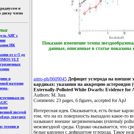
 радиусом и
 диску члена
тьи
дель АЯГ с
ние
Показано изменение темпа звездообразов
зания ИК
данные, описанные в статье показаны
ания от z=5 до
 VIMOS VLT
агрязненных
рецию
рино и
astro-ph/0609045
Дефицит углерода на внешне 
мной материи
кардиках: указания на аккрецию астероидов (C
амма-
Externally-Polluted White Dwarfs: Evidence for A
Authors: M. Jura
источникам по
Comments: 23 pages, 6 figures, accepted for ApJ
AGIC
пами
Интересная идея. Оказывается, есть белые карли
венной звездой
том, что на их поверхность выпадало какое-то 
обзор, текущее
называют внешне загрязненными (externaly pollu
: теория и
межзвездной среды. Однако оказывается, что ср
белые карлики с дефицитом углерода. Такое нед