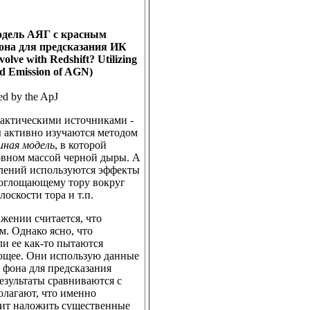
одель АЯГ с красным
она для предсказания ИК
lve with Redshift? Utilizing
ed Emission of AGN)
ed by the ApJ
лактическими источниками -
ы активно изучаются методом
иная модель
, в которой
овном массой черной дыры. А
лений используются эффекты
поглощающему тору вокруг
оскости тора и т.п.
жении считается, что
. Однако ясно, что
и ее как-то пытаются
ующее. Они использую данные
 фона для предсказания
езультаты сравниваются с
лагают, что именно
лит наложить существенные