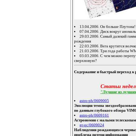
13.04.2006. Он больше Плутона!
07.04.2006. Диск вокруг аномал
29.03.2006. Самый далекий гамм
рождения
22.03.2006. Вега крутится волчк
21.03.2006. Три года работы 
03.03.2006. С чем можно перепу
сверхновую?
Содержание и быстрый переход к 
Статьи недел
"Лучшие из лучши
astro-ph/0609005
Эволюция темпа звездообразования
по данным глубокого обзора VI
astro-ph/0609161
Астрономия с малыми телескопа
gr-qc/0609024
Наблюдения рождающихся черных
проблема потери информации