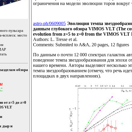
ограничения на модели эволюции торов вокруг
astro-ph/0609005
Эволюция темпа звездообразов
данным глубокого обзора VIMOS VLT (The cosmi
ьного пульсара
evolution from z=5 to z=0 from the VIMOS VLT 
а-всплеск: место
Authors: L. Tresse et al.
Comments: Submited to A&A, 20 pages, 12 figures
ом
WMAP
тать
По данным о почти 12 000 спектрах галактик а
поведение темпа звездообразования для эпохи о
нашего времени. Авторы выделяют несколько э
разделам обзора
темпа звездообразованием (отмечу, что речь иде
площадках в двух направлениях).
и
х"
 от z=5 до z=0
MOS VLT
ми
 дыр и