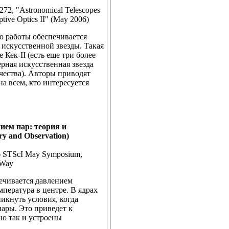
6272, "Astronomical Telescopes
ptive Optics II" (May 2006)
во работы обеспечивается
 искусственной звезды. Такая
 Кек-II (есть еще три более
ерная искусственная звезда
чества). Авторы приводят
а всем, кто интересуется
ием пар: теория и
ry and Observation)
006 STScI May Symposium,
 Way
печивается давлением
мпература в центре. В ядрах
икнуть условия, когда
ары. Это приведет к
о так и устроены