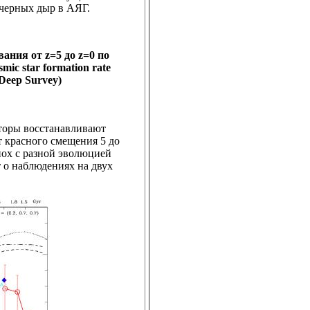
 черных дыр в АЯГ.
ания от z=5 до z=0 по
c star formation rate
Deep Survey)
вторы восстанавливают
т красного смещения 5 до
пох с разной эволюцией
т о наблюдениях на двух