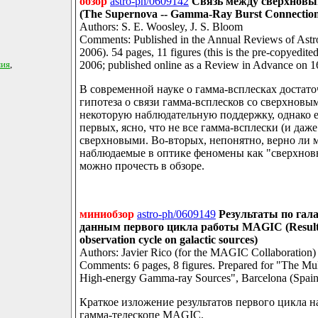
обзор
astro-ph/0609142
Связь между сверхновы
(The Supernova -- Gamma-Ray Burst Connectio
Authors: S. E. Woosley, J. S. Bloom
Comments: Published in the Annual Reviews of Astr
2006). 54 pages, 11 figures (this is the pre-copyedite
мия
,
2006; published online as a Review in Advance on 1
В современной науке о гамма-всплесках достато
гипотеза о связи гамма-всплесков со сверхновым
некоторую наблюдательную поддержку, однако ес
первых, ясно, что не все гамма-всплески (и даже
сверхновыми. Во-вторых, непонятно, верно ли 
наблюдаемые в оптике феномены как "сверхновы
можно прочесть в обзоре.
миниобзор
astro-ph/0609149
Результаты по гал
данным первого цикла работы MAGIC (Results
observation cycle on galactic sources)
Authors: Javier Rico (for the MAGIC Collaboration)
Comments: 6 pages, 8 figures. Prepared for "The Mu
High-energy Gamma-ray Sources", Barcelona (Spain
Краткое изложение результатов первого цикла 
гамма-телескопе MAGIC.