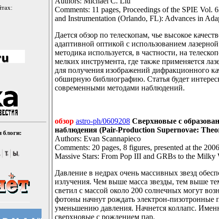
Authors: Michael C. Liu
йтах:
Comments: 11 pages, Proceedings of the SPIE Vol. 
and Instrumentation (Orlando, FL): Advances in Ada
Дается обзор по телескопам, чье высокое качест
адаптивной оптикой с использованием лазерной
методика используется, в частности, на телескопе
мелких инструмента, где также применяется лаз
для получения изображений дифракционного ка
обширную библиографию. Статья будет интересн
современными методами наблюдений.
обзор
astro-ph/0609208
Сверхновые с образован
наблюдения (Pair-Production Supernovae: Theo
 блоги:
Authors: Evan Scannapieco
Comments: 20 pages, 8 figures, presented at the 2
Massive Stars: From Pop III and GRBs to the Milky
Давление в недрах очень массивных звезд обес
излучения. Чем выше масса звезды, тем выше те
светил с массой около 200 солнечных могут возн
фотоны начнут рождать электрон-пизотронные п
уменьшению давления. Начнется коллапс. Именн
сверхновые с рождением пар.