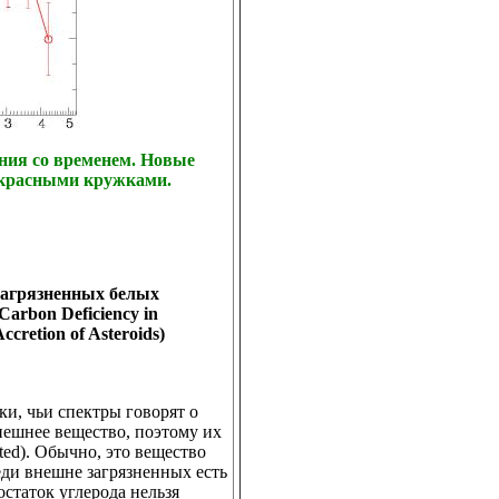
ания со временем. Новые
 красными кружками.
загрязненных белых
arbon Deficiency in
ccretion of Asteroids)
ки, чьи спектры говорят о
внешнее вещество, поэтому их
ted). Обычно, это вещество
еди внешне загрязненных есть
остаток углерода нельзя