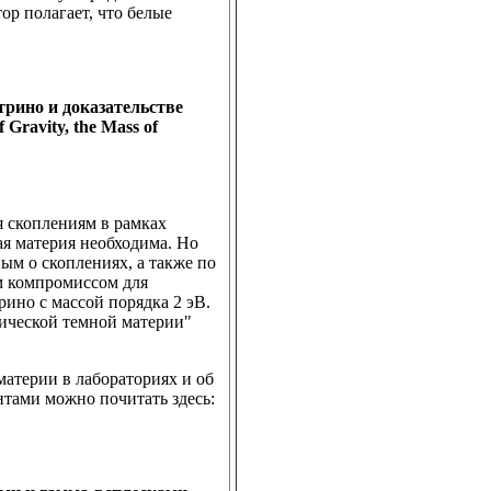
ор полагает, что белые
трино и доказательстве
Gravity, the Mass of
 скоплениям в рамках
я материя необходима. Но
ым о скоплениях, а также по
 компромиссом для
ино с массой порядка 2 эВ.
тической темной материи"
материи в лабораториях и об
тами можно почитать здесь: