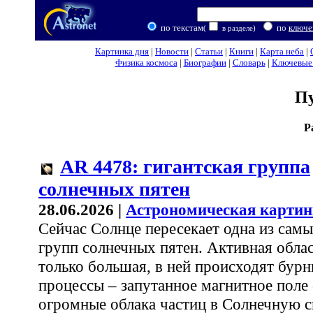
по текстам
по
ключе
(
в разделе)
Картинка дня
|
Новости
|
Статьи
|
Книги
|
Карта неба
|
Физика космоса
|
Биографии
|
Словарь
|
Ключевые 
П
Р
AR 4478: гигантская группа
солнечных пятен
28.06.2026 |
Астрономическая картин
Сейчас Солнце пересекает одна из сам
групп солнечных пятен. Активная облас
только большая, в ней происходят бур
процессы – запутанное магнитное поле
огромные облака частиц в Солнечную с