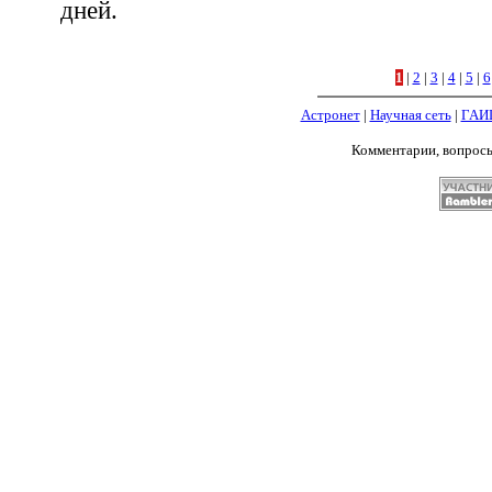
дней.
1
|
2
|
3
|
4
|
5
|
6
Астронет
|
Научная сеть
|
ГАИ
Комментарии, вопрос