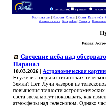
по текстам
по
ключе
(
в разделе)
Картинка дня
|
Новости
|
Статьи
|
Книги
|
Карта неба
|
Физика космоса
|
Биографии
|
Словарь
|
Ключевые 
П
Раздел: Астр
Свечение неба над обсерват
Паранал
10.03.2026 |
Астрономическая картин
Неужели лазеры из гигантских телеско
Земли? Нет. Лучи лазеров из телескопо
повышения точности астрономических
света звезд могут показывать, как изме
атмосферы над телескопом. Однако час