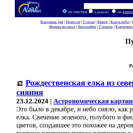
по текстам
по
ключе
(
в разделе)
Картинка дня
|
Новости
|
Статьи
|
Книги
|
Карта неба
|
Физика космоса
|
Биографии
|
Словарь
|
Ключевые 
П
Р
Рождественская елка из сев
сияния
23.12.2024 |
Астрономическая картин
Это было в декабре, и небо сияло, как
елка. Свечение зеленого, голубого и фи
цветов, создавшее это похожее на дере
вызвано влиянием потока влетающих в 