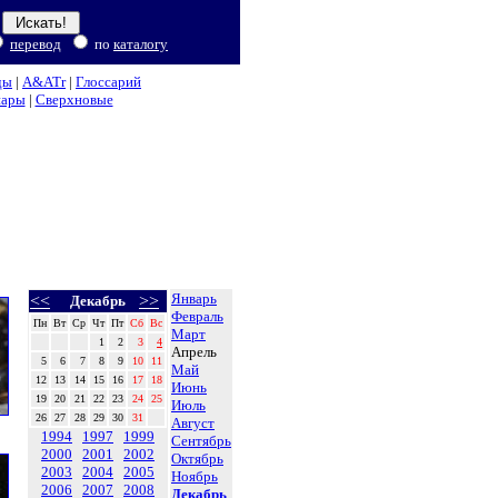
перевод
по
каталогу
ды
|
A&ATr
|
Глоссарий
нары
|
Сверхновые
Январь
<<
>>
Декабрь
Февраль
Пн
Вт
Ср
Чт
Пт
Сб
Вс
Март
1
2
3
4
Апрель
5
6
7
8
9
10
11
Май
12
13
14
15
16
17
18
Июнь
19
20
21
22
23
24
25
Июль
26
27
28
29
30
31
Август
1994
1997
1999
Сентябрь
2000
2001
2002
Октябрь
2003
2004
2005
Ноябрь
2006
2007
2008
Декабрь