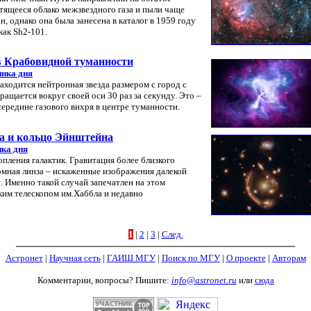
тящееся облако межзвездного газа и пыли чаще
 однако она была занесена в каталог в 1959 году
ак Sh2-101.
 Крабовидной туманности
инка дня
ходится нейтронная звезда размером с город с
ащается вокруг своей оси 30 раз за секунду. Это –
середине газового вихря в центре туманности.
а и кольцо Эйнштейна
ка дня
опления галактик. Гравитация более близкого
ромная линза – искаженные изображения далекой
я. Именно такой случай запечатлен на этом
им телескопом им.Хаббла и недавно
1
|
2
|
3
|
След.
Астронет
|
Научная сеть
|
ГАИШ МГУ
|
Поиск по МГУ
|
О проекте
|
Авторам
Комментарии, вопросы? Пишите:
info@astronet.ru
или
сюда