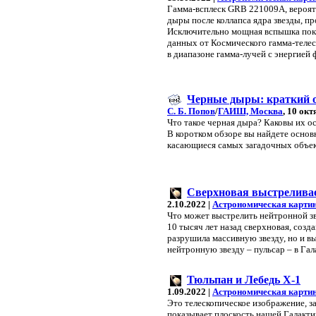
Гамма-всплеск GRB 221009A, вероят
дыры после коллапса ядра звезды, п
Исключительно мощная вспышка пока
данных от Космического гамма-телес
в диапазоне гамма-лучей с энергией 
Черные дыры: краткий 
С. Б. Попов
/
ГАИШ, Москва
, 10 ок
Что такое черная дыра? Каковы их 
В коротком обзоре вы найдете основ
касающиеся самых загадочных объек
Сверхновая выстреливае
2.10.2022 |
Астрономическая картин
Что может выстрелить нейтронной з
10 тысяч лет назад сверхновая, созд
разрушила массивную звезду, но и 
нейтронную звезду – пульсар – в Га
Тюльпан и Лебедь X-1
1.09.2022 |
Астрономическая картин
Это телескопическое изображение, 
показывает плоскость нашей Галакти