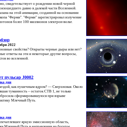
но, свидетельствует о рождении новой черной
роизошедшего давно в далекой части Вселенной.
зана на этой анимации, созданной на основании
копа "Ферми". "Ферми" зарегистрировал излучение
фотонов более 100 миллионов электрон-вольт.
обзор
тября 2022
основные свойства? Открыты черные дыры или нет?
ные ответы на эти и некоторые другие вопросы,
тов во вселенной.
т пульсар J0002
ка дня
вездой, как пушечным ядром? — Сверхновая. Около
авшая туманность – остаток CTB 1, не только
выбросила сформировавшуюся при взрыве
лактику Млечный Путь.
ка дня
запечатлевшее яркую эмиссионную область,
ки Млечный Путь в направлении на богатое