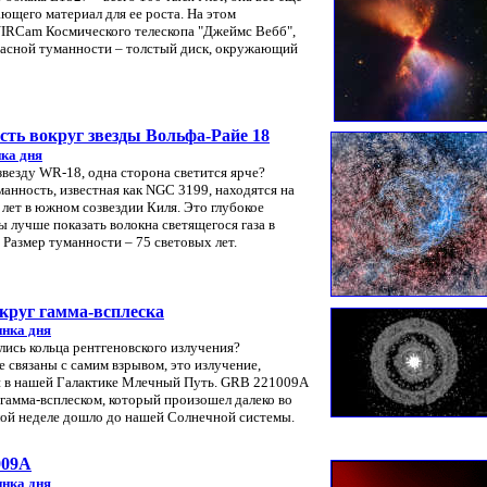
дающего материал для ее роста. На этом
IRCam Космического телескопа "Джеймс Вебб",
красной туманности – толстый диск, окружающий
ть вокруг звезды Вольфа-Райе 18
ка дня
везду WR-18, одна сторона светится ярче?
уманность, известная как NGC 3199, находятся на
 лет в южном созвездии Киля. Это глубокое
 лучше показать волокна светящегося газа в
Размер туманности – 75 световых лет.
круг гамма-всплеска
инка дня
лись кольца рентгеновского излучения?
 связаны с самим взрывом, это излучение,
и в нашей Галактике Млечный Путь. GRB 221009A
гамма-всплеском, который произошел далеко во
лой неделе дошло до нашей Солнечной системы.
009A
инка дня