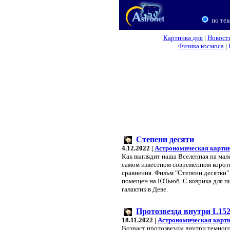
по тек
Картинка дня
|
Новост
Физика космоса
|
Степени десяти
4.12.2022 |
Астрономическая картин
Как выглядит наша Вселенная на мал
самом известном современном коро
сравнения. Фильм "Степени десятки"
помещен на ЮТьюб. С коврика для пи
галактик в Деве.
Протозвезда внутри L15
18.11.2022 |
Астрономическая карти
Возраст протозвезды внутри темного 