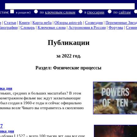
стам
по
ключевым словам
в
глоссарии
по
сайтам
(
в разделе)
и
|
Статьи
|
Книги
|
Карта неба
|
Обзоры astro-ph
|
Созвездия
|
Переменные Звез
Биографии
|
Словарь
|
Ключевые слова
|
Астрономия в России
|
Форумы
|
Семи
Публикации
за 2022 год.
Раздел: Физические процессы
ка дня
еньких, средних и больших масштабах? В этом
ткометражном фильме вас ждут захватывающие
 был создан в 1960-е годы и сейчас официально
кника возле Чикаго вы отправитесь к скоплению
27
нка дня
облака L1527 – всего 100 тысяч лет, она все еще