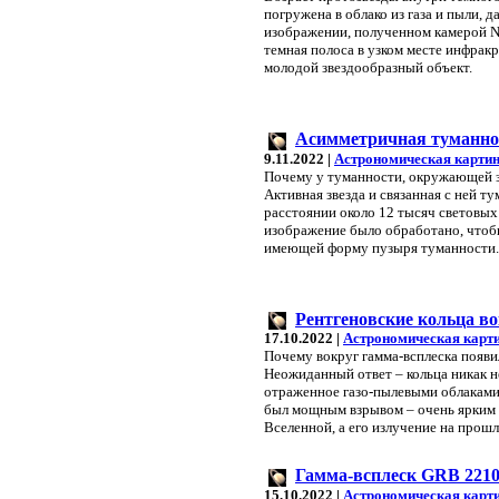
погружена в облако из газа и пыли, 
изображении, полученном камерой N
темная полоса в узком месте инфра
молодой звездообразный объект.
Асимметричная туманнос
9.11.2022 |
Астрономическая картин
Почему у туманности, окружающей з
Активная звезда и связанная с ней т
расстоянии около 12 тысяч световых
изображение было обработано, чтобы
имеющей форму пузыря туманности. 
Рентгеновские кольца во
17.10.2022 |
Астрономическая карт
Почему вокруг гамма-всплеска появи
Неожиданный ответ – кольца никак не
отраженное газо-пылевыми облакам
был мощным взрывом – очень ярким 
Вселенной, а его излучение на прош
Гамма-всплеск GRB 221
15.10.2022 |
Астрономическая карт