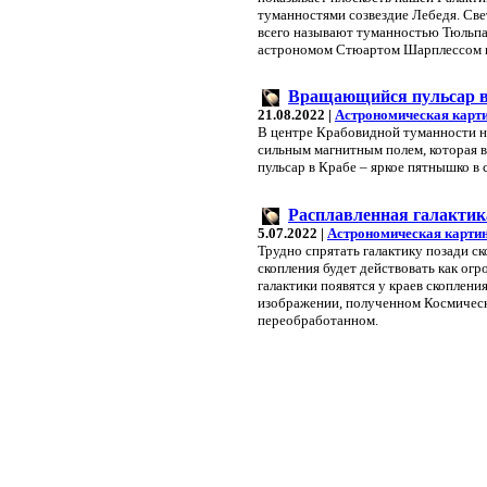
туманностями созвездие Лебедя. Све
всего называют туманностью Тюльпан,
астрономом Стюартом Шарплессом к
Вращающийся пульсар в
21.08.2022 |
Астрономическая карт
В центре Крабовидной туманности на
сильным магнитным полем, которая вр
пульсар в Крабе – яркое пятнышко в 
Расплавленная галактик
5.07.2022 |
Астрономическая картин
Трудно спрятать галактику позади ск
скопления будет действовать как ог
галактики появятся у краев скоплени
изображении, полученном Космическ
переобработанном.