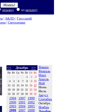
перевод
по
каталогу
ды
|
A&ATr
|
Глоссарий
нары
|
Сверхновые
Январь
<<
>>
Декабрь
Февраль
Пн
Вт
Ср
Чт
Пт
Сб
Вс
Март
1
2
3
Апрель
4
5
6
7
8
9
10
Май
11
12
13
14
15
16
17
Июнь
18
19
20
21
22
23
24
Июль
25
26
27
28
29
30
31
Август
1994
1997
1999
Сентябрь
2000
2001
2002
Октябрь
2003
2004
2005
Ноябрь
2006
2007
2008
Декабрь