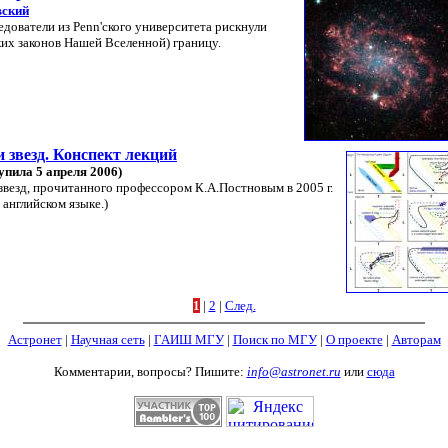
вский
дователи из Penn'ского университета рискнули
ких законов Нашей Вселенной) границу.
 звезд. Конспект лекций
упила 5 апреля 2006)
звезд, прочитанного профессором К.А.Постновым в 2005 г.
 английском языке.)
1
|
2
|
След.
Астронет
|
Научная сеть
|
ГАИШ МГУ
|
Поиск по МГУ
|
О проекте
|
Авторам
Комментарии, вопросы? Пишите:
info@astronet.ru
или
сюда