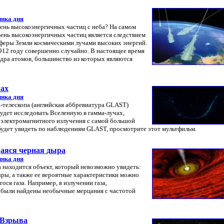
инка дня
вень высокоэнергичных частиц с неба? На самом
вень высокоэнергичных частиц является следствием
феры Земли космическими лучами высоких энергий.
912 году совершенно случайно. В настоящее время
ядра атомов, большинство из которых являются
чах
инка дня
-телескопа (английская аббревиатура GLAST)
будет исследовать Вселенную в гамма-лучах,
 электромагнитного излучения с самой большой
будет увидеть по наблюдениям GLAST, просмотрите этот мультфильм.
аяся черная дыра
инка дня
а находится объект, который невозможно увидеть:
ры, а также ее вероятные характеристики можно
ся газа. Например, в излучении газа,
 были найдены необычные мерцания с частотой
 Взрыва