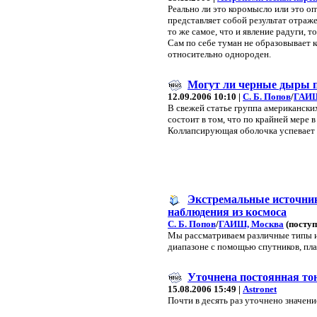
Реально ли это коромысло или это о
представляет собой результат отраже
то же самое, что и явление радуги, т
Сам по себе туман не образовывает 
относительно однороден.
Могут ли черные дыры п
12.09.2006 10:10 |
С. Б. Попов
/
ГАИШ
В свежей статье группа американских
состоит в том, что по крайней мере 
Коллапсирующая оболочка успевает и
Экстремальные источник
наблюдения из космоса
С. Б. Попов
/
ГАИШ, Москва
(поступ
Мы рассматриваем различные типы и
диапазоне с помощью спутников, пла
Уточнена постоянная то
15.08.2006 15:49 |
Astronet
Почти в десять раз уточнено значен