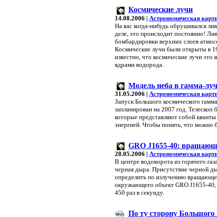
Космические лучи
14.08.2006 |
Астрономическая карт
На вас когда-нибудь обрушивался ли
деле, это происходит постоянно! Ли
бомбардировки верхних слоев атмос
Космические лучи были открыты в 1
известно, что космические лучи это 
ядрами водорода.
Модель неба в гамма-лу
31.05.2006 |
Астрономическая карт
Запуск Большого космического гамма
запланирован на 2007 год. Телескоп 
которые представляют собой кванты
энергией. Чтобы понять, что можно 
GRO J1655-40: вращающ
28.05.2006 |
Астрономическая карт
В центре водоворота из горячего газ
черная дыра. Присутствие черной ды
определить по излучению вращающего
окружающего объект GRO J1655-40,
450 раз в секунду.
По ту сторону Большого