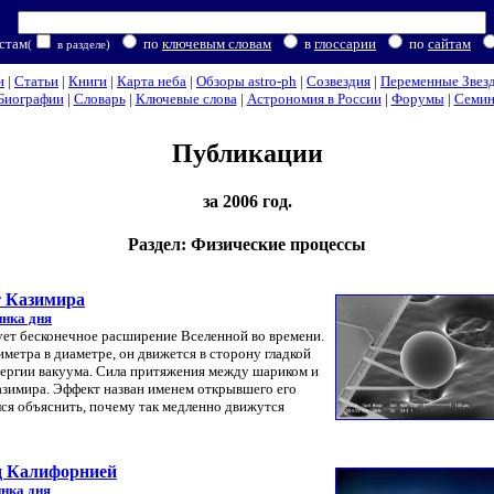
стам
по
ключевым словам
в
глоссарии
по
сайтам
(
в разделе)
и
|
Статьи
|
Книги
|
Карта неба
|
Обзоры astro-ph
|
Созвездия
|
Переменные Звез
Биографии
|
Словарь
|
Ключевые слова
|
Астрономия в России
|
Форумы
|
Семи
Публикации
за 2006 год.
Раздел: Физические процессы
т Казимира
инка дня
т бесконечное расширение Вселенной во времени.
метра в диаметре, он движется в сторону гладкой
нергии вакуума. Сила притяжения между шариком и
азимира. Эффект назван именем открывшего его
лся объяснить, почему так медленно движутся
д Калифорнией
нка дня