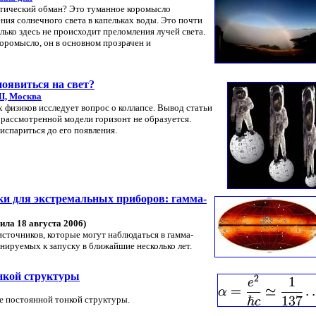
птический обман? Это туманное коромысло
ния солнечного света в капельках воды. Это почти
олько здесь не происходит преломления лучей света.
коромысло, он в основном прозрачен и
оявиться на свет?
, Москва
 физиков исследует вопрос о коллапсе. Вывод статьи
в рассмотренной модели горизонт не образуется.
спариться до его появления.
и для экстремальных приборов: гамма-
ила 18 августа 2006)
сточников, которые могут наблюдаться в гамма-
нируемых к запуску в ближайшие несколько лет.
нкой структуры
ие постоянной тонкой структуры.