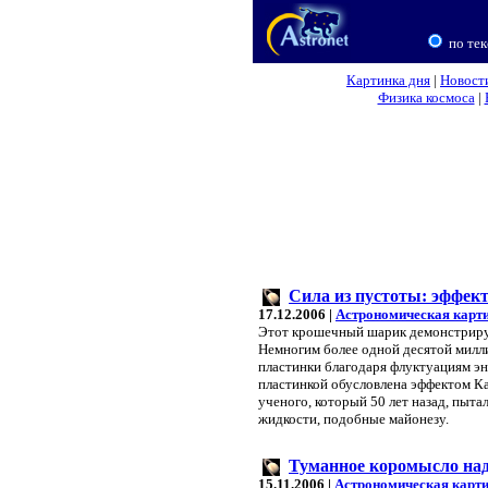
по тек
Картинка дня
|
Новост
Физика космоса
|
Сила из пустоты: эффек
17.12.2006 |
Астрономическая карт
Этот крошечный шарик демонстрируе
Немногим более одной десятой милли
пластинки благодаря флуктуациям э
пластинкой обусловлена эффектом К
ученого, который 50 лет назад, пыта
жидкости, подобные майонезу.
Туманное коромысло на
15.11.2006 |
Астрономическая карти