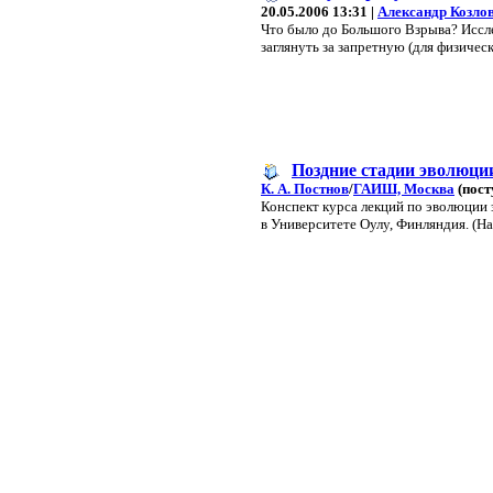
20.05.2006 13:31 |
Александр Козло
Что было до Большого Взрыва? Иссле
заглянуть за запретную (для физичес
Поздние стадии эволюции
К. А. Постнов
/
ГАИШ, Москва
(пост
Конспект курса лекций по эволюции 
в Университете Оулу, Финляндия. (На