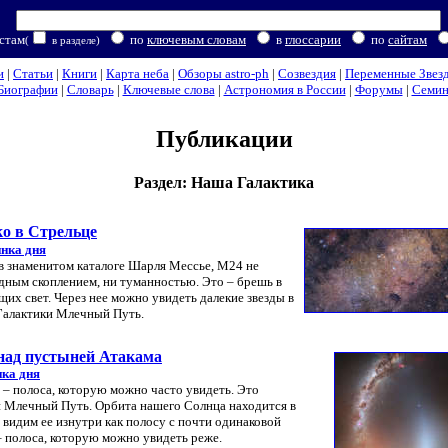
стам
по
ключевым словам
в
глоссарии
по
сайтам
(
в разделе)
и
|
Статьи
|
Книги
|
Карта неба
|
Обзоры astro-ph
|
Созвездия
|
Переменные Звез
Биографии
|
Словарь
|
Ключевые слова
|
Астрономия в России
|
Форумы
|
Семи
Публикации
Раздел: Наша Галактика
ко в Стрельце
нка дня
в знаменитом каталоге Шарля Мессье, M24 не
ездным скоплением, ни туманностью. Это – брешь в
их свет. Через нее можно увидеть далекие звезды в
Галактики Млечный Путь.
над пустыней Атакама
ка дня
а – полоса, которую можно часто увидеть. Это
и Млечный Путь. Орбита нашего Солнца находится в
 видим ее изнутри как полосу с почти одинаковой
– полоса, которую можно увидеть реже.