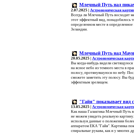
Млечный Путь над пика
2.07.2025 |
Астрономическая картин
Всегда ли Млечный Путь восходит м
этот эффектный вид, понадобилось т
определенном месте в определенное 
Зеландии.
Млечный Путь над Маун
20.05.2025 |
Астрономическая карт
Вы когда-нибудь видели светящуюся
на ясное небо из темного места в п
полосу, протянувшуюся по небу. Посл
сможете заметить эту полосу. Вы буд
эффектным зрелищем.
"Гайя" показывает вид 
13.05.2025 |
Астрономическая карт
Как наша Галактика Млечный Путь в
не можем увидеть реальную картину.
используя данные о положении более
аппаратом ЕКА "Гайя". Картинка пок
спиральные рукава, как и у многих д