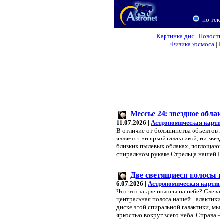
по тек
Картинка дня
|
Новост
Физика космоса
|
Мессье 24: звездное обла
11.07.2026 |
Астрономическая карти
В отличие от большинства объектов 
является ни яркой галактикой, ни зв
близких пылевых облаках, поглощающ
спиральном рукаве Стрельца нашей 
Две светящиеся полосы 
6.07.2026 |
Астрономическая картин
Что это за две полосы на небе? Слев
центральная полоса нашей Галактик
диске этой спиральной галактики, мы
яркостью вокруг всего неба. Справа 