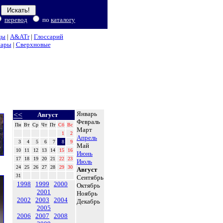
перевод
по
каталогу
ды
|
A&ATr
|
Глоссарий
нары
|
Сверхновые
Январь
<<
Август
Февраль
Пн
Вт
Ср
Чт
Пт
Сб
Вс
Март
1
2
Апрель
3
4
5
6
7
8
9
Май
10
11
12
13
14
15
16
Июнь
17
18
19
20
21
22
23
Июль
24
25
26
27
28
29
30
Август
31
Сентябрь
1998
1999
2000
Октябрь
2001
Ноябрь
2002
2003
2004
Декабрь
2005
2006
2007
2008