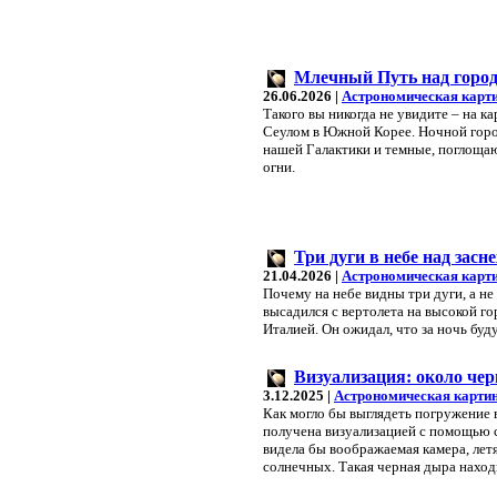
Млечный Путь над горо
26.06.2026 |
Астрономическая карт
Такого вы никогда не увидите – на 
Сеулом в Южной Корее. Ночной горо
нашей Галактики и темные, поглощаю
огни.
Три дуги в небе над за
21.04.2026 |
Астрономическая карт
Почему на небе видны три дуги, а н
высадился с вертолета на высокой г
Италией. Он ожидал, что за ночь бу
Визуализация: около че
3.12.2025 |
Астрономическая картин
Как могло бы выглядеть погружение
получена визуализацией с помощью с
видела бы воображаемая камера, лет
солнечных. Такая черная дыра наход