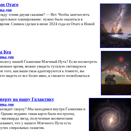
ми Отаго
ка дня
ежду этими двумя скалами? — Нет. Чтобы запечатлеть
щательное планирование: нужно было оказаться в
время. Снимок сделан в июне 2024 года из Отаго в Новой
а Кеа
инка дня
 полосу нашей Галактики Млечный Путь? Если посмотреть
равильное время, можно увидеть тусклую светящуюся
е того, как ваши глаза адаптируются к темноте, вы
ете видеть ее все более явно, и сможете полюбоваться
сверху на нашу Галактику
инка дня
ыглядит сверху? Мы находимся внутри Галактики и
 Однако недавно такая карта была построена,
 миллиарда звезд, полученные космическим
азывает, что у нашего Млечного Пути есть
ругих спиральных галактик.