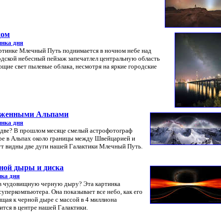
дом
инка дня
картинке Млечный Путь поднимается в ночном небе над
дской небесный пейзаж запечатлел центральную область
щие свет пылевые облака, несмотря на яркие городские
снеженными Альпами
инка дня
е две? В прошлом месяце смелый астрофотограф
оре в Альпах около границы между Швейцарией и
дут видны две дуги нашей Галактики Млечный Путь.
рной дыры и диска
ка дня
 в чудовищную черную дыру? Эта картинка
уперкомпьютера. Она показывает все небо, как его
ящая к черной дыре с массой в 4 миллиона
ится в центре нашей Галактики.