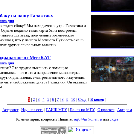
сбоку на нашу Галактику
инка дня
ыглядит сбоку? Мы находимся внутри Галактики и
 Однако недавно такая карта была построена,
 миллиарда звезд, полученные космическим
азывает, что у нашего Млечного Пути есть очень
огих других спиральных галактик.
одиапазоне от MeerKAT
инка дня
актики? Это трудно выяснить с помощью
расположенная в этом направлении межзвездная
 других диапазонах электромагнитного излучения,
лучить изображения центра Галактики. Он оказался
м.
1
|
2
|
3
|
4
|
5
|
6
|
7
|
8
|
9
|
10
|
След.
[
В конец
]
Астронет
|
Научная сеть
|
ГАИШ МГУ
|
Поиск по МГУ
|
О проекте
|
Авторам
Комментарии, вопросы? Пишите:
info@astronet.ru
или
сюда