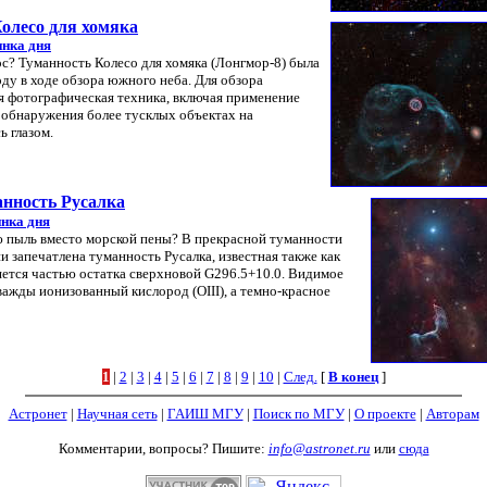
олесо для хомяка
инка дня
ос? Туманность Колесо для хомяка (Лонгмор-8) была
у в ходе обзора южного неба. Для обзора
я фотографическая техника, включая применение
 обнаружения более тусклых объектах на
ь глазом.
анность Русалка
нка дня
ю пыль вместо морской пены? В прекрасной туманности
 запечатлена туманность Русалка, известная также как
яется частью остатка сверхновой G296.5+10.0. Видимое
важды ионизованный кислород (OIII), а темно-красное
1
|
2
|
3
|
4
|
5
|
6
|
7
|
8
|
9
|
10
|
След.
[
В конец
]
Астронет
|
Научная сеть
|
ГАИШ МГУ
|
Поиск по МГУ
|
О проекте
|
Авторам
Комментарии, вопросы? Пишите:
info@astronet.ru
или
сюда