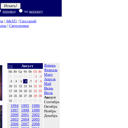
перевод
по
каталогу
ды
|
A&ATr
|
Глоссарий
нары
|
Сверхновые
Январь
<<
Август
Февраль
Пн
Вт
Ср
Чт
Пт
Сб
Вс
Март
1
2
Апрель
3
4
5
6
7
8
9
Май
10
11
12
13
14
15
16
Июнь
17
18
19
20
21
22
23
Июль
24
25
26
27
28
29
30
Август
31
Сентябрь
1994
1995
1996
Октябрь
1997
1998
1999
Ноябрь
2000
2001
2002
Декабрь
2003
2004
2005
2006
2007
2008