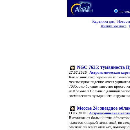
по тек
Картинка дня
|
Новост
Физика космоса
|
NGC 7635: туманность 
27.07.2026 |
Астрономическая карт
Как возник этот огромный космическ
межзвездное видение имеет удивител
7635, оно больше известно просто к
из Кракова в Польше с длинной эксп
космического пузыря и его окружени
Мессье 24: звездное обла
11.07.2026 |
Астрономическая карти
В отличие от большинства объектов 
является ни яркой галактикой, ни зв
близких пылевых облаках, поглощающ