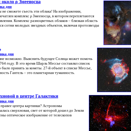
 около ρ Змееносца
ка дня
вы не сможете съесть эти облака! На изображении,
печатлен комплекс ρ Змееносца, в котором переплетаются
вления. Комплекс разноцветных облаков – близкая область
тся сотни молодых звездных объектов, включая протозвезды
ь
инка дня
лне возможно. Выяснить будущее Солнца может помочь
764 году. В это время Шарль Мессье составлял список
было принять за кометы. 27-й объект в списке Мессье,
ность Гантель – это планетарная туманность.
хновой в центре Галактики
инка дня
 правее центра картинки? Астрономы
валась сверхновая, свет от которой дошел до Земли
нены оптическое изображение от телескопов