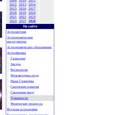
2009
2010
2011
2012
2013
2014
2015
2016
2017
2018
2019
2020
2021
2022
2023
2024
2025
2026
На сайте
Астрометрия
Астрономические
инструменты
Астрономическое образование
Астрофизика
Галактики
Звезды
Космология
Межзвездная среда
Наша Галактика
Скопления галактик
Скопления звезд
Туманности
Физические процессы
История астрономии
Космонавтика, исследование