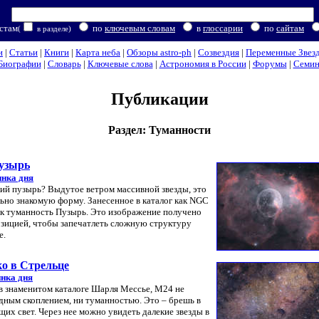
стам
по
ключевым словам
в
глоссарии
по
сайтам
(
в разделе)
и
|
Статьи
|
Книги
|
Карта неба
|
Обзоры astro-ph
|
Созвездия
|
Переменные Звез
Биографии
|
Словарь
|
Ключевые слова
|
Астрономия в России
|
Форумы
|
Семи
Публикации
Раздел: Туманности
Пузырь
инка дня
ий пузырь? Выдутое ветром массивной звезды, это
ьно знакомую форму. Занесенное в каталог как NGC
ак туманность Пузырь. Это изображение получено
озицией, чтобы запечатлеть сложную структуру
е.
ко в Стрельце
нка дня
в знаменитом каталоге Шарля Мессье, M24 не
ездным скоплением, ни туманностью. Это – брешь в
их свет. Через нее можно увидеть далекие звезды в