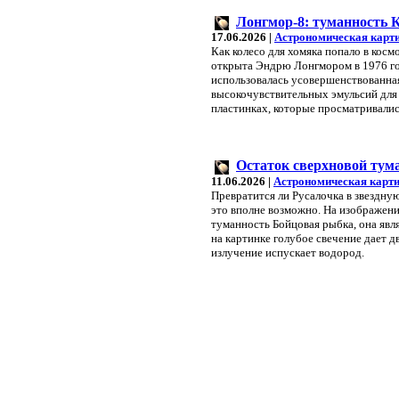
Лонгмор-8: туманность К
17.06.2026 |
Астрономическая карт
Как колесо для хомяка попало в косм
открыта Эндрю Лонгмором в 1976 год
использовалась усовершенствованна
высокочувствительных эмульсий для
пластинках, которые просматривалис
Остаток сверхновой тум
11.06.2026 |
Астрономическая карти
Превратится ли Русалочка в звездну
это вполне возможно. На изображении
туманность Бойцовая рыбка, она явл
на картинке голубое свечение дает д
излучение испускает водород.