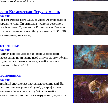
Галактики Млечный Путь.
ности Космическая Летучая мышь
ка дня
ет вам счастливого Саммеруина! Этот праздник
середине года. Он вышел за пределы северного
 сейчас зима. Туманность Космическая Летучая
 спутать с туманностью Летучая мышь (NGC 6995),
местом рождения звезд.
ертвеннике
ка дня
ющихся в ночном небе? В южном созвездии
– всего лишь принявшие необычную форму облака
игуры со светлыми краями длиной в десятки
туманности NGC 6188.
одственники
ка дня
в двойной системе взорвется как сверхновая? На
видимом свете (желтый цвет), ультрафиолете
иапазоне (зеленовато-голубой, красный и
ва остатка сверхновых и их окружение, удаленные