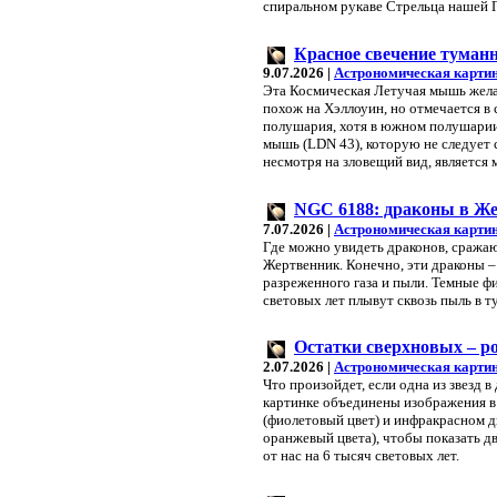
спиральном рукаве Стрельца нашей 
Красное свечение туман
9.07.2026 |
Астрономическая картин
Эта Космическая Летучая мышь жела
похож на Хэллоуин, но отмечается в 
полушария, хотя в южном полушарии
мышь (LDN 43), которую не следует
несмотря на зловещий вид, является 
NGC 6188: драконы в Ж
7.07.2026 |
Астрономическая картин
Где можно увидеть драконов, сража
Жертвенник. Конечно, эти драконы 
разреженного газа и пыли. Темные ф
световых лет плывут сквозь пыль в 
Остатки сверхновых – р
2.07.2026 |
Астрономическая картин
Что произойдет, если одна из звезд 
картинке объединены изображения в 
(фиолетовый цвет) и инфракрасном д
оранжевый цвета), чтобы показать д
от нас на 6 тысяч световых лет.