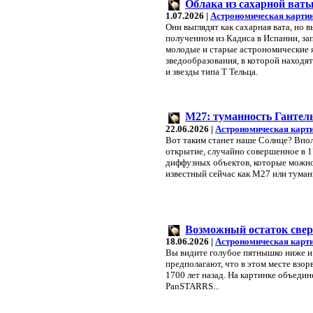
Облака из сахарной ваты
1.07.2026 |
Астрономическая картин
Они выглядят как сахарная вата, но 
полученном из Кадиса в Испании, за
молодые и старые астрономические я
зведообразования, в которой находя
и звезды типа T Тельца.
M27: туманность Гантел
22.06.2026 |
Астрономическая карт
Вот таким станет наше Солнце? Впо
открытие, случайно совершенное в 1
диффузных объектов, которые можно 
известный сейчас как M27 или туман
Возможный остаток свер
18.06.2026 |
Астрономическая карт
Вы видите голубое пятнышко ниже и
предполагают, что в этом месте взор
1700 лет назад. На картинке объеди
PanSTARRS...