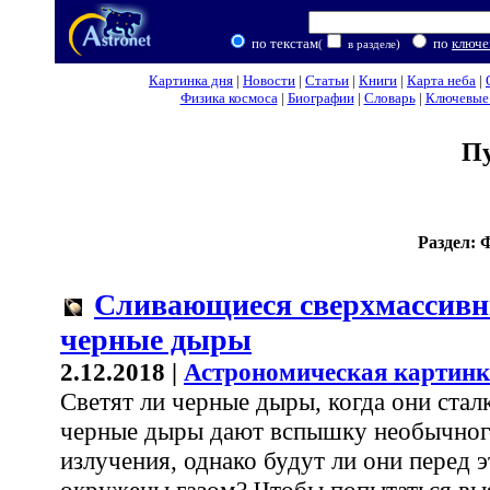
по текстам
по
ключе
(
в разделе)
Картинка дня
|
Новости
|
Статьи
|
Книги
|
Карта неба
|
Физика космоса
|
Биографии
|
Словарь
|
Ключевые 
П
Раздел: 
Сливающиеся сверхмассив
черные дыры
2.12.2018 |
Астрономическая картинк
Светят ли черные дыры, когда они ста
черные дыры дают вспышку необычног
излучения, однако будут ли они перед э
окружены газом? Чтобы попытаться выя