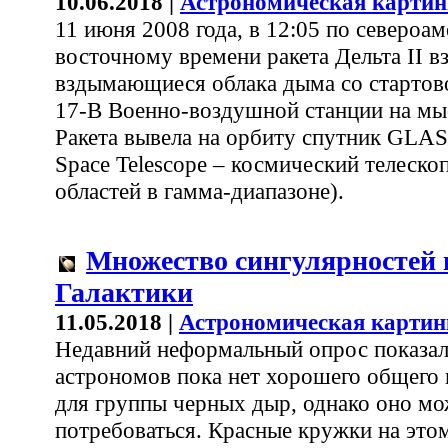
10.06.2018 |
Астрономическая картин
11 июня 2008 года, в 12:05 по североа
восточному времени ракета Дельта II вз
вздымающиеся облака дыма со старто
17-B Военно-воздушной станции на мы
Ракета вывела на орбиту спутник GLAS
Space Telescope – космический телеско
областей в гамма-диапазоне).
Множество сингулярностей 
Галактики
11.05.2018 |
Астрономическая картин
Недавний неформальный опрос показал,
астрономов пока нет хорошего общего 
для группы черных дыр, однако оно мо
потребоваться. Красные кружки на это