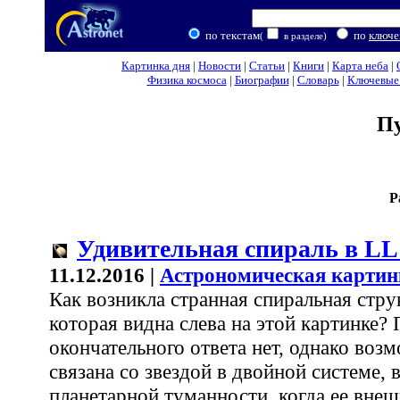
по текстам
по
ключе
(
в разделе)
Картинка дня
|
Новости
|
Статьи
|
Книги
|
Карта неба
|
Физика космоса
|
Биографии
|
Словарь
|
Ключевые 
П
Р
Удивительная спираль в LL
11.12.2016 |
Астрономическая картин
Как возникла странная спиральная стру
которая видна слева на этой картинке?
окончательного ответа нет, однако возм
связана со звездой в двойной системе,
планетарной туманности, когда ее вне