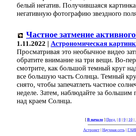
белый негатив. Получившаяся картинка
негативную фотографию звездного поля
Частное затмение активног
1.11.2022 |
Астрономическая картинк
Просматривая это необычное видео зат
обратите внимание на три вещи. Во-пе
смотрите, как большой темный круг над
все большую часть Солнца. Темный круг
снято, чтобы запечатлеть частное солн
неделе. Затем, наблюдайте за большим
над краем Солнца.
[
В начало
]
Пред.
|
8
|
9
|
10
|
Астронет
|
Научная сеть
|
ГАИ