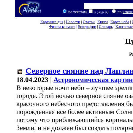
по текстам
по
ключе
(
в разделе)
Картинка дня
|
Новости
|
Статьи
|
Книги
|
Карта неба
|
Физика космоса
|
Биографии
|
Словарь
|
Ключевые 
П
Р
Северное сияние над Лапла
18.04.2023 |
Астрономическая картин
В некоторые ночи небо – лучшее зрели
городе. Этой ночью северное сияние оз
красочного небесного представления бы
порожденная все более активным Солн
потому что приближающийся коронал
Земли, и не должен был создать полярн