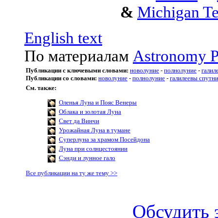
&
Michigan Te
English text
По материалам
Astronomy P
Публикации с ключевыми словами:
новолуние
-
полнолуние
-
галил
Публикации со словами:
новолуние
-
полнолуние
-
галилеевы спутн
См. также:
Оленья Луна и Пояс Венеры
Облака и золотая Луна
Свет да Винчи
Урожайная Луна в тумане
Суперлуна за храмом Посейдона
Луна при солнцестоянии
Сэнди и лунное гало
Все публикации на ту же тему >>
Обсудить 