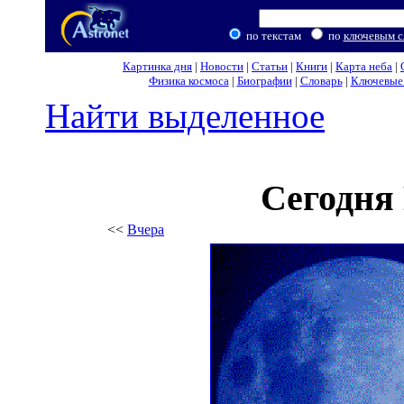
по текстам
по
ключевым с
Картинка дня
|
Новости
|
Статьи
|
Книги
|
Карта неба
|
Физика космоса
|
Биографии
|
Словарь
|
Ключевые 
Найти выделенное
Сегодня
<<
Вчера