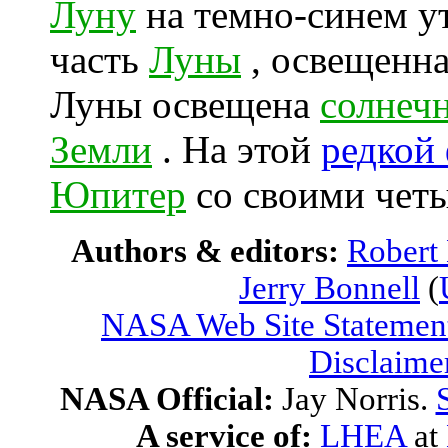
Луну
на темно-синем ут
часть
Луны
, освещенна
Луны освещена
солнеч
Земли
. На этой
редкой
Юпитер
со своими чет
Authors & editors:
Robert
Jerry Bonnell
(
NASA Web Site Statement
Disclaime
NASA Official:
Jay Norris.
A service of:
LHEA
at