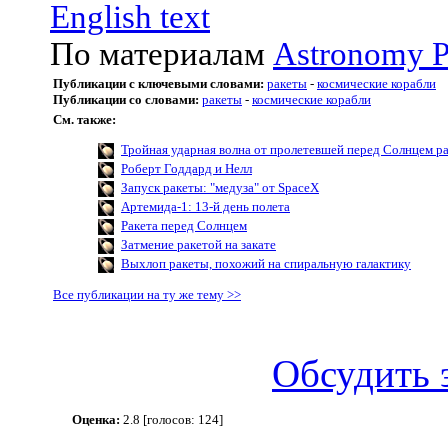
English text
По материалам
Astronomy P
Публикации с ключевыми словами:
ракеты
-
космические корабли
Публикации со словами:
ракеты
-
космические корабли
См. также:
Тройная ударная волна от пролетевшей перед Солнцем р
Роберт Годдард и Нелл
Запуск ракеты: "медуза" от SpaceX
Артемида-1: 13-й день полета
Ракета перед Солнцем
Затмение ракетой на закате
Выхлоп ракеты, похожий на спиральную галактику
Все публикации на ту же тему >>
Обсудить 
Оценка:
2.8 [голосов: 124]