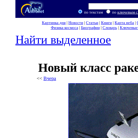
по текстам
по
ключевым с
Картинка дня
|
Новости
|
Статьи
|
Книги
|
Карта неба
|
Физика космоса
|
Биографии
|
Словарь
|
Ключевые 
Найти выделенное
Новый класс рак
<<
Вчера