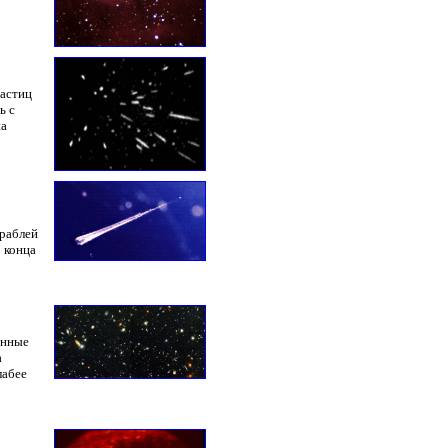
частиц
ь с
на
ораблей
 конца
енные
а
лабее