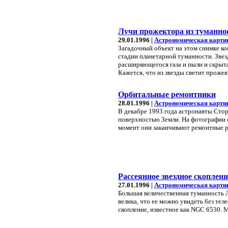
Лучи прожектора из туманно
29.01.1996 |
Астрономическая карти
Загадочный объект на этом снимке ко
стадии планетарной туманности. Звез
расширяющегося газа и пыли и скрыта
Кажется, что из звезды светит прожек
Орбитальные ремонтники
28.01.1996 |
Астрономическая карти
В декабре 1993 года астронавты Сто
поверхностью Земли. На фотографии 
момент они заканчивают ремонтные р
Рассеянное звездное скоплен
27.01.1996 |
Астрономическая карти
Большая величественная туманность Л
велика, что ее можно увидеть без тел
скопление, известное как NGC 6530. 