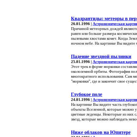
Квадрантиды: метеоры в пер
26.01.1996 |
Астрономическая карти
Причиной метеорных дождей являются
равен или больше размера космическ
пылевыми хвостами комет. Когда Земля
ночном небе. На картинке Вы видите
Падение звездной пылинки
25.01.1996 |
Астрономическая карти
Этот трек в форме морковки составляет
околоземной орбиты. Фотография полу
многократного использования. Сам ме
"морковки", где и закончит свое суще
Глубокое поле
24.01.1996 |
Астрономическая карти
На картинке Вы видите часть глубоко
объекты Вселенной, которые можно ув
цветные леденцы. Некоторые из них с
звезд, которые можно наблюдать нев
Ниже облаков на Юпитере