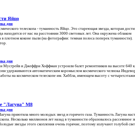
сти Яйцо
нка дня
смического телескопа - туманность Яйцо. Это стареющая звезда, которая дости
да находится от нас на расстоянии 3000 световых лет. Она окружена облаком
 в плотном коконе пыли (на фотографии: темная полоса поперек туманности).
тор.
нка дня
ри Мусгрейв и Джеффри Хоффман устроили балет ремонтников на высоте 640 к
они удерживаются автоматическим коромыслом космического челнока Индевор
аботы на космическом телескопе им. Хаббла, имеющем высоту с четырехэтаж
ие "Лагуна" M8
нка дня
агуна приютила много молодых звезд и горячего газа. Туманность Лагуна нас
ескопа. Несколько миллионов лет назад в туманности образовалось рассеянное з
Молодые звезды этого скопления очень горячие, поэтому излучают голубой свет