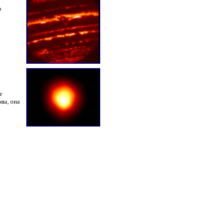
о
е
мы, она