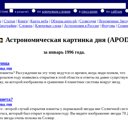
стам
по
ключевым словам
в
глоссарии
по
сайтам
(
в разделе)
и
|
Статьи
|
Книги
|
Карта неба
|
Обзоры astro-ph
|
Созвездия
|
Переменные Звез
Биографии
|
Словарь
|
Ключевые слова
|
Астрономия в России
|
Форумы
|
Семи
Астрономическая картинка дня (APOD
за январь 1996 года.
олнца
нка дня
планеты? Рассуждения на эту тему ведутся со времен, когда люди поняли, что
прошлом году появились открытия в этой области и ответы на давно существ
у, на которой изображены в сравнении 4 планетные системы вокруг звезд.
анета?
нка дня
то - второй случай открытия планеты у нормальной звезды вне Солнечной сист
егаса, который был открыт в прошлом году. Вы видите изображение звезды 70 
та звезда очень похожа на Солнце.