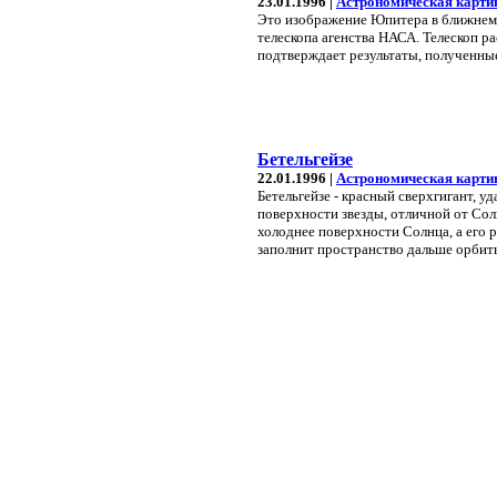
23.01.1996 |
Астрономическая карти
Это изображение Юпитера в ближнем
телескопа агенства НАСА. Телескоп р
подтверждает результаты, полученные
Бетельгейзе
22.01.1996 |
Астрономическая карти
Бетельгейзе - красный сверхгигант, 
поверхности звезды, отличной от Сол
холоднее поверхности Солнца, а его р
заполнит пространство дальше орби