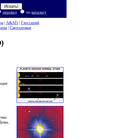
перевод
по
каталогу
ды
|
A&ATr
|
Глоссарий
нары
|
Сверхновые
)
ующие
емы.
Девы,