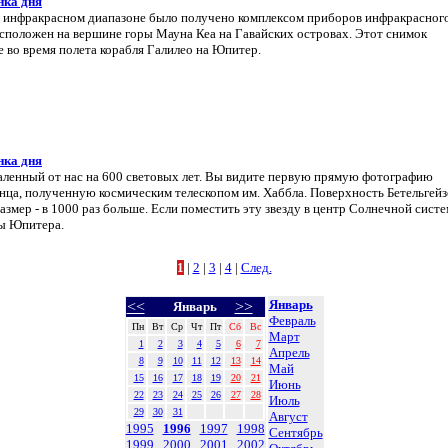
нка дня
 инфракрасном диапазоне было получено комплексом приборов инфракрасног
асположен на вершине горы Мауна Кеа на Гавайских островах. Этот снимок
 во время полета корабля Галилео на Юпитер.
нка дня
удаленный от нас на 600 световых лет. Вы видите первую прямую фотографию
нца, полученную космическим телескопом им. Хаббла. Поверхность Бетельгейз
азмер - в 1000 раз больше. Если поместить эту звезду в центр Солнечной систе
ты Юпитера.
1
|
2
|
3
|
4
|
След.
Январь
<<
>>
Январь
Февраль
Пн
Вт
Ср
Чт
Пт
Сб
Вс
Март
1
2
3
4
5
6
7
Апрель
8
9
10
11
12
13
14
Май
15
16
17
18
19
20
21
Июнь
22
23
24
25
26
27
28
Июль
29
30
31
Август
1995
1996
1997
1998
Сентябрь
1999
2000
2001
2002