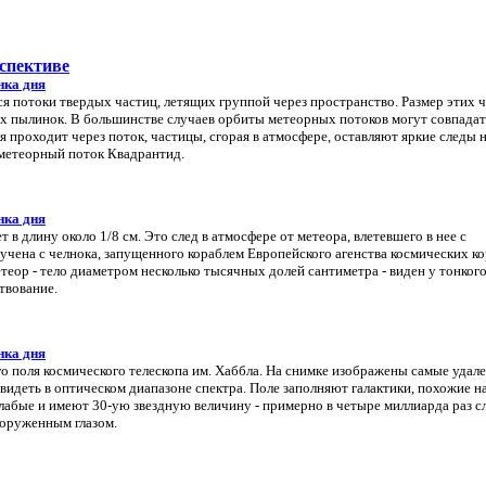
спективе
нка дня
 потоки твердых частиц, летящих группой через пространство. Размер этих 
их пылинок. В большинстве случаев орбиты метеорных потоков могут совпадат
 проходит через поток, частицы, сгорая в атмосфере, оставляют яркие следы 
 метеорный поток Квадрантид.
нка дня
 в длину около 1/8 см. Это след в атмосфере от метеора, влетевшего в нее с
чена с челнока, запущенного кораблем Европейского агенства космических к
теор - тело диаметром несколько тысячных долей сантиметра - виден у тонкого
ствование.
нка дня
го поля космического телескопа им. Хаббла. На снимке изображены самые удал
идеть в оптическом диапазоне спектра. Поле заполняют галактики, похожие н
лабые и имеют 30-ую звездную величину - примерно в четыре миллиарда раз с
ооруженным глазом.