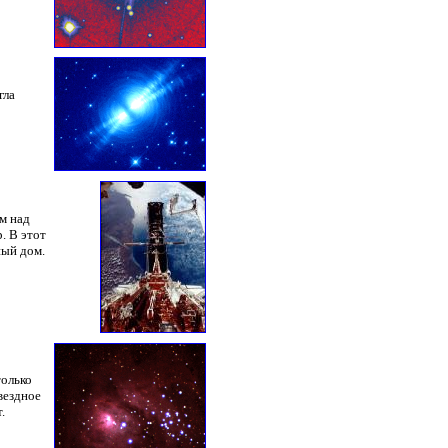
гла
м над
. В этот
ный дом.
только
вездное
.