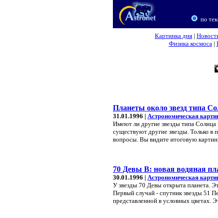
по тек
Картинка дня
|
Новост
Физика космоса
|
Планеты около звезд типа С
31.01.1996 |
Астрономическая карти
Имеют ли другие звезды типа Солнца 
существуют другие звезды. Только в 
вопросы. Вы видите итоговую картинк
70 Девы B: новая водяная пл
30.01.1996 |
Астрономическая карти
У звезды 70 Девы открыта планета. Э
Первый случай - спутник звезды 51 П
представленной в условных цветах. Э