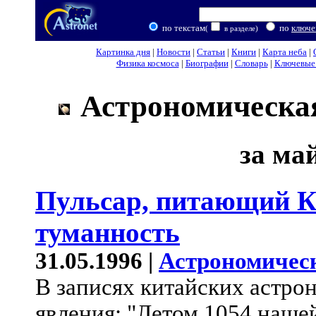
по текстам
по
ключе
(
в разделе)
Картинка дня
|
Новости
|
Статьи
|
Книги
|
Карта неба
|
Физика космоса
|
Биографии
|
Словарь
|
Ключевые 
Астрономическая
за май
Пульсар, питающий 
туманность
31.05.1996 |
Астрономичес
В записях китайских астро
явления: "Летом 1054 нашей