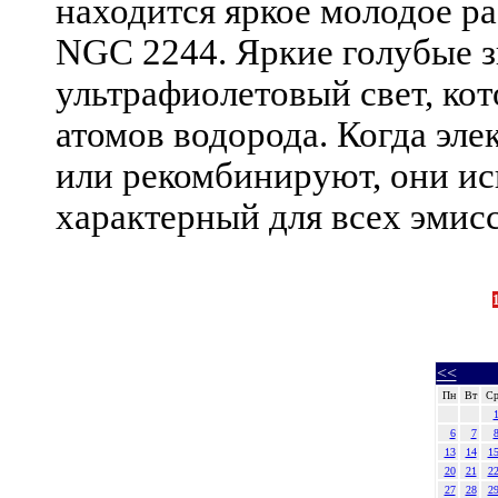
находится яркое молодое ра
NGC 2244. Яркие голубые з
ультрафиолетовый свет, ко
атомов водорода. Когда эл
или рекомбинируют, они ис
характерный для всех эми
<<
Пн
Вт
С
6
7
13
14
1
20
21
2
27
28
2