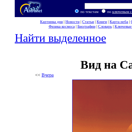
по текстам
по
ключевым с
Картинка дня
|
Новости
|
Статьи
|
Книги
|
Карта неба
|
Физика космоса
|
Биографии
|
Словарь
|
Ключевые 
Найти выделенное
Вид на С
<<
Вчера