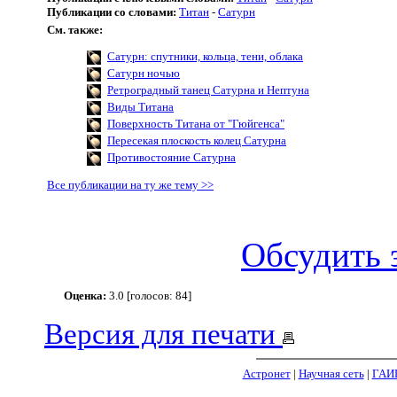
Публикации со словами:
Титан
-
Сатурн
См. также:
Сатурн: спутники, кольца, тени, облака
Сатурн ночью
Ретроградный танец Сатурна и Нептуна
Виды Титана
Поверхность Титана от "Гюйгенса"
Пересекая плоскость колец Сатурна
Противостояние Сатурна
Все публикации на ту же тему >>
Обсудить 
Оценка:
3.0 [голосов: 84]
Версия для печати
Астронет
|
Научная сеть
|
ГАИ