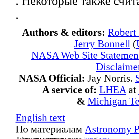
. Некоторые также счит
.
Authors & editors:
Robert
Jerry Bonnell
(
NASA Web Site Statement
Disclaime
NASA Official:
Jay Norris.
A service of:
LHEA
at
&
Michigan Te
English text
По материалам
Astronomy P
Публикации с ключевыми словами:
Титан
-
Сатурн