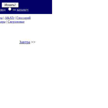
евод
по
каталогу
ды
|
A&ATr
|
Глоссарий
нары
|
Сверхновые
Завтра
>>