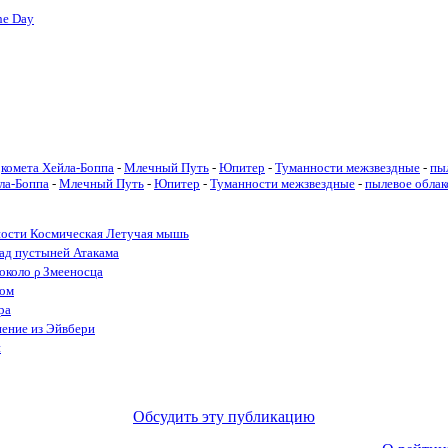
he Day
комета Хейла-Боппа
-
Млечный Путь
-
Юпитер
-
Туманности межзвездные
-
пы
ла-Боппа
-
Млечный Путь
-
Юпитер
-
Туманности межзвездные
-
пылевое облак
ности Космическая Летучая мышь
ад пустыней Атакама
 около ρ Змееносца
дом
ра
нение из Эйвбери
и
Обсудить эту публикацию