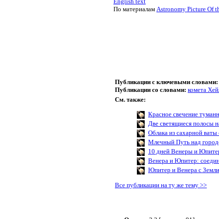
English text
По материалам
Astronomy Picture Of t
Публикации с ключевыми словами:
Публикации со словами:
комета Хей
См. также:
Красное свечение туман
Две светящиеся полосы н
Облака из сахарной ваты
Млечный Путь над горо
10 дней Венеры и Юпите
Венера и Юпитер: соеди
Юпитер и Венера с Земл
Все публикации на ту же тему >>