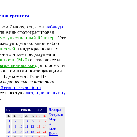
Университета
ром 7 июля, когда он
наблюдал
лл Киль сфотографировал
могущественный Юпитер
. Эту
ожно увидеть большой набор
нностей
в виде красноватых
емного ниже предыдущей и
анность (M20)
слегка левее и
разрешенных звезд
в плоскости
сторон темными поглощающими
. Где комета? Если Вы
ы вертикальные черточки
.
 Хейл и Томас Бопп
.
меет шестую
звездную величину
.
Январь
<<
>>
Июль
Февраль
Пн
Вт
Ср
Чт
Пт
Сб
Вс
Март
1
2
3
4
5
6
7
Апрель
8
9
10
11
12
13
14
Май
15
16
17
18
19
20
21
Июнь
22
23
24
25
26
27
28