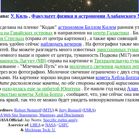
ава:
У. Киль
,
Факультет физики и астрономии Алабамского 
 сделана на пленке "Кодак"
астрономом Биллом Килем
ранним ут
а на Гавайских островах
в направлении на
центр Галактики
. Би
ия Стрельца
(справа от центра картинки) , а также ярко сияющий
чень удобно сейчас
наблюдать вечером
. На фотографии также м
тей. Вы можете разглядеть много известных
эмиссионных тума
немного выше и правее от центра, туманность Подкова (M17) н
манность Лагуну (M8)
справа на картинке и
Трехраздельную тум
азвание - "Млечный Путь" из-за
молочного свечения далеких не
через всю фотографию. Молочное свечение ограничено с двух 
ками. На картинке хорошо видна ожидаемая
комета Хейла-Боппа
идите расположение кометы, по обе стороны которой нарисован
а
находилась еще за орбитой Юпитера
. Ее нашли год назад
Алан
ркостью кометы Хейла-Боппа
, сообщают, что, уже сейчас она и
ень яркой, так что ее можно будет увидеть невооруженным глазом
editors:
Robert Nemiroff
(
MTU
) &
Jerry Bonnell
(
USRA
)
 Web Site Statements, Warnings, and Disclaimers
ASA Official:
Jay Norris.
Specific rights apply
.
A service of:
LHEA
at
NASA
/
GSFC
&
Michigan Tech. U.