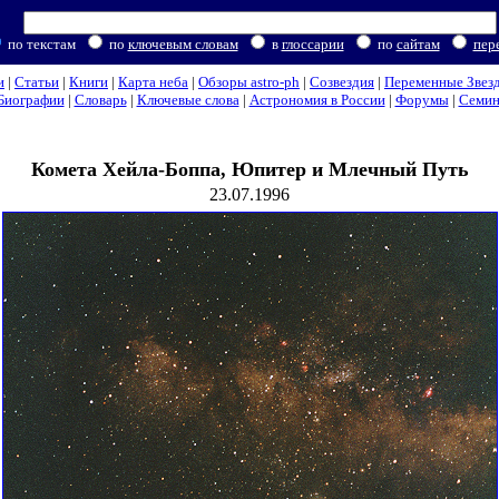
по текстам
по
ключевым словам
в
глоссарии
по
сайтам
пер
и
|
Статьи
|
Книги
|
Карта неба
|
Обзоры astro-ph
|
Созвездия
|
Переменные Звез
Биографии
|
Словарь
|
Ключевые слова
|
Астрономия в России
|
Форумы
|
Семи
Комета Хейла-Боппа, Юпитер и Млечный Путь
23.07.1996