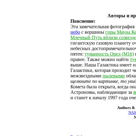
Авторы и пр
Пояснение:
Эта замечательная фотография
небо
с вершины
горы Мауна Ке
Млечный Путь вблизи созвезд
гигантскую газовую планету о
небесных достопримечательноч
пятен:
туманность Орел (M16)
правее. Также можно найти
ту
выше. Наша Галактика имеет н
Галактики, которая проходит 
межзвездными
пылевыми
обла
щелкните по картинке, то ув
Комета была открыта, когда он
Астрономы, наблюдающие за
я
и станет к началу 1997 года оч
Authors & 
NASA
N