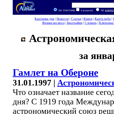
по текстам
по
ключе
(
в разделе)
Картинка дня
|
Новости
|
Статьи
|
Книги
|
Карта неба
|
Физика космоса
|
Биографии
|
Словарь
|
Ключевые 
Астрономическая
за янва
Гамлет на Обероне
31.01.1997 |
Астрономичес
Что означает название сег
дня? С 1919 года Междуна
астрономический союз реш