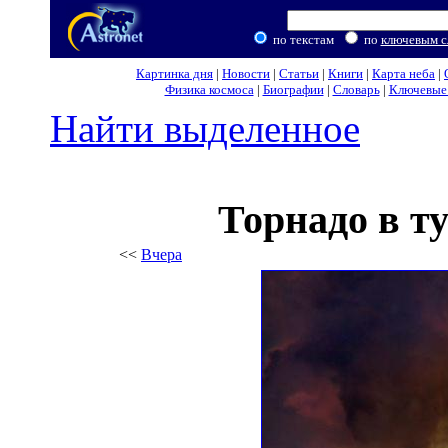
по текстам
по
ключевым с
Картинка дня
|
Новости
|
Статьи
|
Книги
|
Карта неба
|
Физика космоса
|
Биографии
|
Словарь
|
Ключевые 
Найти выделенное
Торнадо в т
<<
Вчера