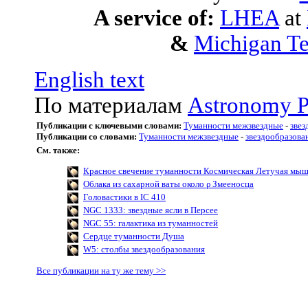
A service of:
LHEA
at
&
Michigan Te
English text
По материалам
Astronomy P
Публикации с ключевыми словами:
Туманности межзвездные
-
звез
Публикации со словами:
Туманности межзвездные
-
звездообразова
См. также:
Красное свечение туманности Космическая Летучая мы
Облака из сахарной ваты около ρ Змееносца
Головастики в IC 410
NGC 1333: звездные ясли в Персее
NGC 55: галактика из туманностей
Сердце туманности Душа
W5: столбы звездообразования
Все публикации на ту же тему >>