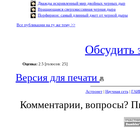
Дважды искривленный мир двойных черных дыр
Вращающаяся сверхмассивная черная дыра
Порфирион: самый длинный джет от черной дыры
Все публикации на ту же тему >>
Обсудить 
Оценка:
2.5 [голосов: 25]
Версия для печати
Астронет
|
Научная сеть
|
ГАИ
Комментарии, вопросы? 