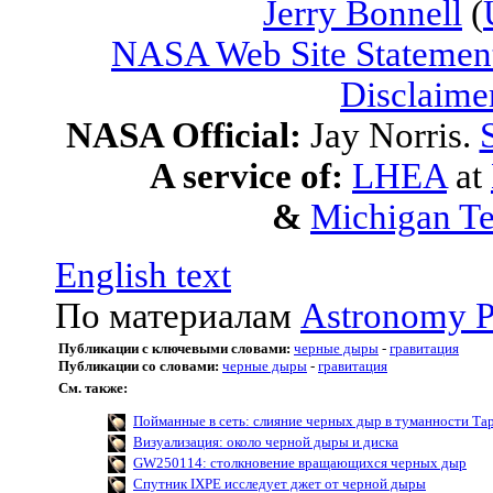
Jerry Bonnell
(
NASA Web Site Statement
Disclaime
NASA Official:
Jay Norris.
A service of:
LHEA
at
&
Michigan Te
English text
По материалам
Astronomy P
Публикации с ключевыми словами:
черные дыры
-
гравитация
Публикации со словами:
черные дыры
-
гравитация
См. также:
Пойманные в сеть: слияние черных дыр в туманности Та
Визуализация: около черной дыры и диска
GW250114: столкновение вращающихся черных дыр
Спутник IXPE исследует джет от черной дыры