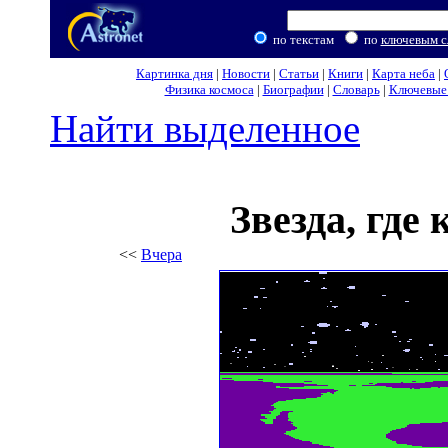
по текстам
по
ключевым с
Картинка дня
|
Новости
|
Статьи
|
Книги
|
Карта неба
|
Физика космоса
|
Биографии
|
Словарь
|
Ключевые 
Найти выделенное
Звезда, где
<<
Вчера