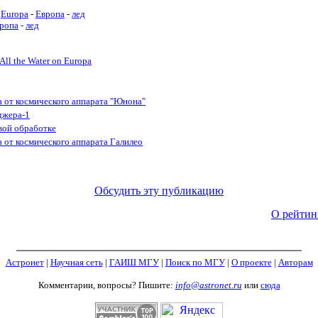
Europa
-
Европа
-
лед
ропа
-
лед
All the Water on Europa
 от космического аппарата "Юнона"
джера-1
овой обработке
от космического аппарата Галилео
Обсудить эту публикацию
О рейтин
Астронет
|
Научная сеть
|
ГАИШ МГУ
|
Поиск по МГУ
|
О проекте
|
Авторам
Комментарии, вопросы? Пишите:
info@astronet.ru
или
сюда