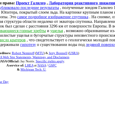
и права:
Проект Галилео
,
Лаборатория реактивного движен
бликовало последние результаты
, полученные зондом Галилео 1
к Юпитера, покрытый слоем льда. На картинке крупным планом 
ропы. Это
самое подробное изображение спутника
. На снимке, о
я структура области недалеко от экватора спутника. Направление
ок был сделан с расстояния 3296 км от поверхности Европы. В 
ивающиеся горные хребты
и
ущелья
, возможно образованные из
вилистые ущелья и бугорчатые структуры неизвестного происхо
число кратеров
, что свидетельствует о геологически молодой по
держивали
гипотезу
о существовании воды под
ледяной поверх
editors:
Robert Nemiroff
(
MTU
) &
Jerry Bonnell
(
USRA
)
 Web Site Statements, Warnings, and Disclaimers
ASA Official:
Jay Norris.
Specific rights apply
.
A service of:
LHEA
at
NASA
/
GSFC
&
Michigan Tech. U.
he Day