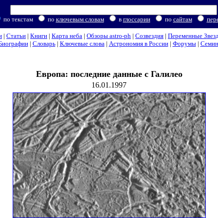
по текстам
по
ключевым словам
в
глоссарии
по
сайтам
пер
и
|
Статьи
|
Книги
|
Карта неба
|
Обзоры astro-ph
|
Созвездия
|
Переменные Звез
Биографии
|
Словарь
|
Ключевые слова
|
Астрономия в России
|
Форумы
|
Семи
Европа: последние данные с Галилео
16.01.1997