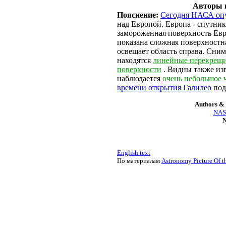
Авторы 
Пояснение:
Сегодня НАСА опу
над Европой. Европа - спутни
замороженная поверхность Ев
показана сложная поверхностна
освещает область справа. Сним
находятся
линейные перекрещ
поверхности
. Видны также из
наблюдается
очень небольшое 
времени открытия Галилео
под
Authors & 
NASA
N
English text
По материалам
Astronomy Picture Of t