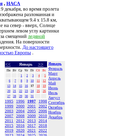
ия
,
НАСА
9 декабря, во время пролета
изображена разломанная и
хватывающем 9.4 x 15.8 км,
 на север - вверх, Солнце
верхнем левом углу картинки
-за смещений
ледяной
ждения. На поверхности
верхности.
До настоящего
ностью Европы
.
Январь
<<
>>
Январь
Февраль
Пн
Вт
Ср
Чт
Пт
Сб
Вс
Март
1
2
3
4
5
Апрель
6
7
8
9
10
11
12
Май
13
14
15
16
17
18
19
Июнь
20
21
22
23
24
25
26
Июль
27
28
29
30
31
Август
1995
1996
1997
1998
Сентябрь
1999
2000
2001
2002
Октябрь
2003
2004
2005
2006
Ноябрь
2007
2008
2009
2010
Декабрь
2011
2012
2013
2014
2015
2016
2017
2018
2019
2020
2021
2022
2023
2024
2025
2026