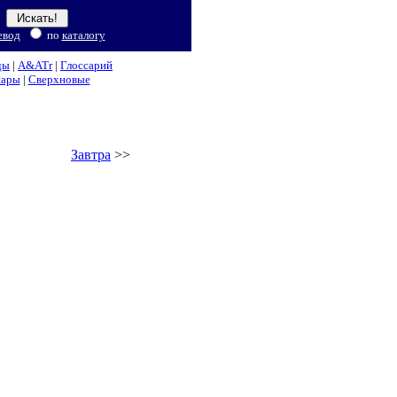
евод
по
каталогу
ды
|
A&ATr
|
Глоссарий
нары
|
Сверхновые
Завтра
>>