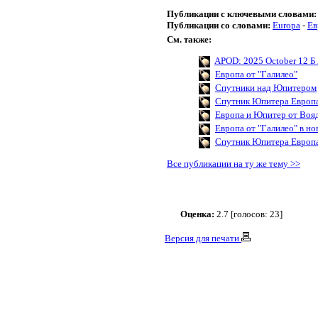
Публикации с ключевыми словами:
Публикации со словами:
Europa
-
Ев
См. также:
APOD: 2025 October 12 Б 
Европа от "Галилео"
Спутники над Юпитером
Спутник Юпитера Европа
Европа и Юпитер от Воя
Европа от "Галилео" в н
Спутник Юпитера Европа 
Все публикации на ту же тему >>
Оценка:
2.7 [голосов: 23]
Версия для печати