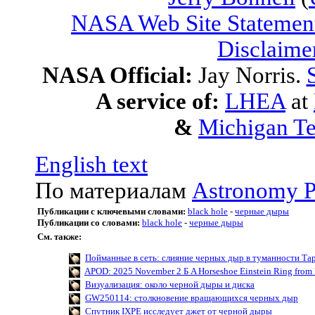
NASA Web Site Statement
Disclaime
NASA Official:
Jay Norris.
A service of:
LHEA
at
&
Michigan Te
English text
По материалам
Astronomy P
Публикации с ключевыми словами:
black hole
-
черные дыры
Публикации со словами:
black hole
-
черные дыры
См. также:
Пойманные в сеть: слияние черных дыр в туманности Та
APOD: 2025 November 2 Б A Horseshoe Einstein Ring from
Визуализация: около черной дыры и диска
GW250114: столкновение вращающихся черных дыр
Спутник IXPE исследует джет от черной дыры