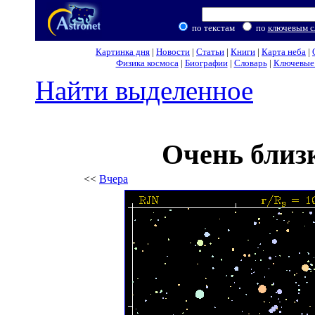
по текстам
по
ключевым с
Картинка дня
|
Новости
|
Статьи
|
Книги
|
Карта неба
|
Физика космоса
|
Биографии
|
Словарь
|
Ключевые 
Найти выделенное
Очень близ
<<
Вчера