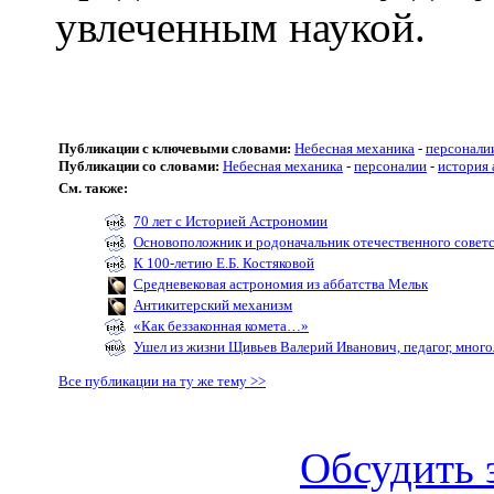
увлеченным наукой.
Публикации с ключевыми словами:
Небесная механика
-
персонали
Публикации со словами:
Небесная механика
-
персоналии
-
история
См. также:
70 лет с Историей Астрономии
Основоположник и родоначальник отечественного советс
К 100-летию Е.Б. Костяковой
Средневековая астрономия из аббатства Мельк
Антикитерский механизм
«Как беззаконная комета…»
Ушел из жизни Щивьев Валерий Иванович, педагог, мног
Все публикации на ту же тему >>
Обсудить 