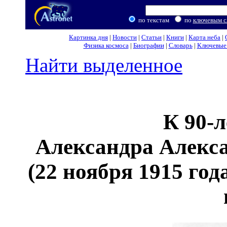
по текстам
по
ключевым с
Картинка дня
|
Новости
|
Статьи
|
Книги
|
Карта неба
|
Физика космоса
|
Биографии
|
Словарь
|
Ключевые 
Найти выделенное
К 90-
Александра Алекс
(22 ноября 1915 год