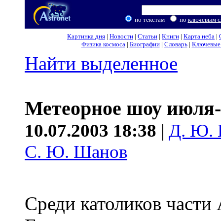
по текстам
по
ключевым с
Картинка дня
|
Новости
|
Статьи
|
Книги
|
Карта неба
|
Физика космоса
|
Биографии
|
Словарь
|
Ключевые 
Найти выделенное
Метеорное шоу июля-
10.07.2003 18:38
|
Д. Ю.
С. Ю. Шанов
Среди католиков части