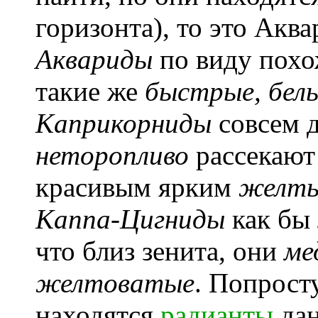
горизонта), то это Ак
Аквариды
по виду похо
такие же
быстрые, белы
Каприкорниды
совсем д
неторопливо
рассекают 
красивым ярким
желты
Каппа-Цигниды
как бы 
что близ зенита, они
ме
желтоватые
. Попросту
находятся
радианты
дан