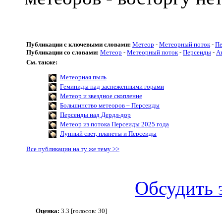
Публикации с ключевыми словами:
Метеор
-
Метеорный поток
-
П
Публикации со словами:
Метеор
-
Метеорный поток
-
Персеиды
-
А
См. также:
Метеорная пыль
Геминиды над заснеженными горами
Метеор и звездное скопление
Большинство метеоров – Персеиды
Персеиды над Дердл-дор
Метеор из потока Персеиды 2025 года
Лунный свет, планеты и Персеиды
Все публикации на ту же тему >>
Обсудить 
Оценка:
3.3 [голосов: 30]