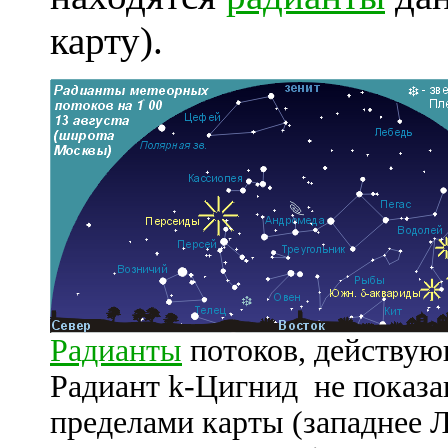
карту).
Радианты
потоков, действующ
Радиант
k
-Цигнид не показан
пределами карты (западнее Л