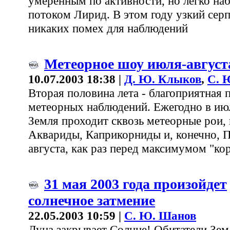
умеренным по активности, но легко н
потоком Лирид. В этом году узкий сер
никаких помех для наблюдений
Метеорное шоу июля-август
10.07.2003 18:38 |
Д. Ю. Клыков
,
С. 
Вторая половина лета - благоприятная 
метеорных наблюдений. Ежегодно в июл
Земля проходит сквозь метеорные рои, 
Аквариды, Каприкорниды и, конечно, П
августа, как раз перед максимумом "кор
31 мая 2003 года произойдет
солнечное затмение
22.05.2003 10:59 |
С. Ю. Шанов
Луна закрывает Солнце! Обитатели Зем