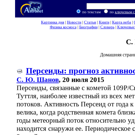
по текстам
по
ключевым с
Картинка дня
|
Новости
|
Статьи
|
Книги
|
Карта неба
|
Физика космоса
|
Биографии
|
Словарь
|
Ключевые 
С.
Домашняя стран
Персеиды: прогноз активно
С. Ю. Шанов
, 20 июля 2015
Персеиды, связанные с кометой 109P/С
Туттля, наиболее известный из всех ме
потоков. Активность Персеид от года к
велика, когда родственная комета близ
годы метеорный поток относительно уд
находится снаружи ее. Периодическое 