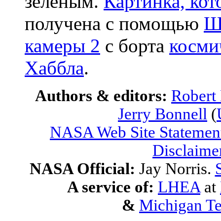
зеленым.
Картинка, ко
получена с помощью
Ш
камеры 2
с борта
косми
Хаббла
.
Authors & editors:
Robert
Jerry Bonnell
(
NASA Web Site Statement
Disclaime
NASA Official:
Jay Norris.
A service of:
LHEA
at
&
Michigan Te