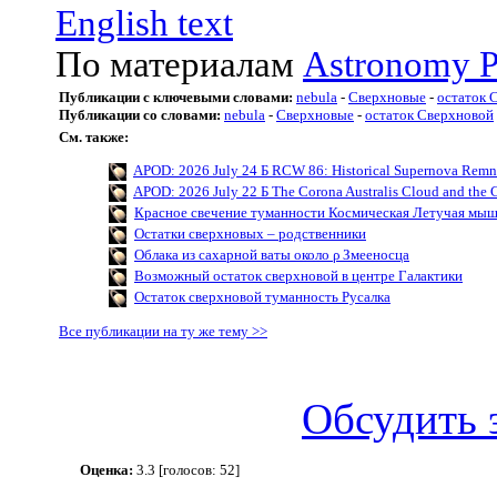
English text
По материалам
Astronomy P
Публикации с ключевыми словами:
nebula
-
Сверхновые
-
остаток 
Публикации со словами:
nebula
-
Сверхновые
-
остаток Сверхновой
См. также:
APOD: 2026 July 24 Б RCW 86: Historical Supernova Remn
APOD: 2026 July 22 Б The Corona Australis Cloud and the C
Красное свечение туманности Космическая Летучая мы
Остатки сверхновых – родственники
Облака из сахарной ваты около ρ Змееносца
Возможный остаток сверхновой в центре Галактики
Остаток сверхновой туманность Русалка
Все публикации на ту же тему >>
Обсудить 
Оценка:
3.3 [голосов: 52]