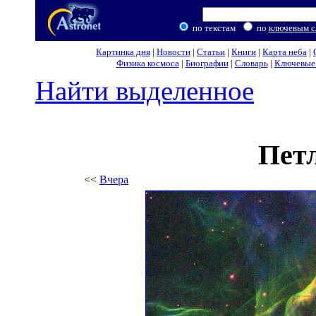
по текстам
по
ключевым с
Картинка дня
|
Новости
|
Статьи
|
Книги
|
Карта неба
|
Физика космоса
|
Биографии
|
Словарь
|
Ключевые 
Найти выделенное
Пет
<<
Вчера