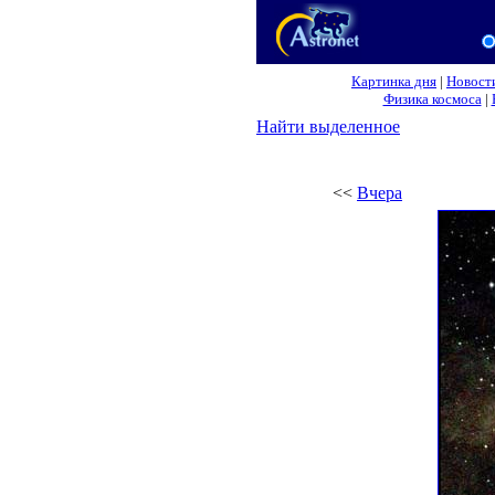
Картинка дня
|
Новост
Физика космоса
|
Найти выделенное
<<
Вчера