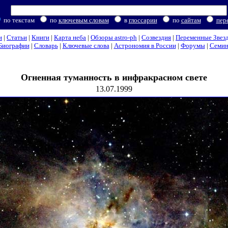
по текстам
по
ключевым словам
в
глоссарии
по
сайтам
пер
и
|
Статьи
|
Книги
|
Карта неба
|
Обзоры astro-ph
|
Созвездия
|
Переменные Звез
Биографии
|
Словарь
|
Ключевые слова
|
Астрономия в России
|
Форумы
|
Семи
Огненная туманность в инфракрасном свете
13.07.1999