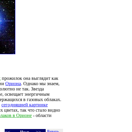
х
прожилок она выглядит как
дии
Ориона
. Однако мы знаем,
олютно не так. Звезда
е, освещает энергичным
держащихся в газовых облаках.
а
сегодняшней картинке
х цветах, так что стало видно
лаков в Орионе
- области
Январь
<<
>>
Июль