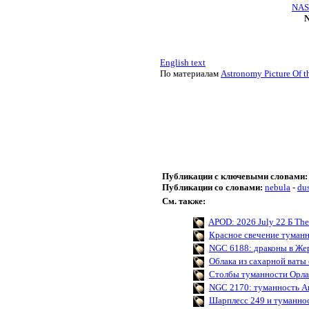
NASA
N
English text
По материалам
Astronomy Picture Of t
Публикации с ключевыми словами:
Публикации со словами:
nebula
-
du
См. также:
APOD: 2026 July 22 Б The 
Красное свечение туман
NGC 6188: драконы в Же
Облака из сахарной ваты
Столбы туманности Орла
NGC 2170: туманность А
Шарплесс 249 и туманно