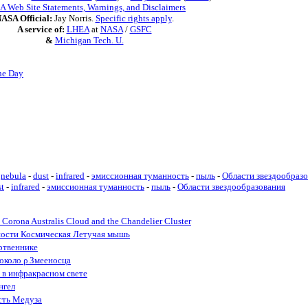
 Web Site Statements, Warnings, and Disclaimers
ASA Official:
Jay Norris.
Specific rights apply
.
A service of:
LHEA
at
NASA
/
GSFC
&
Michigan Tech. U.
he Day
nebula
-
dust
-
infrared
-
эмиссионная туманность
-
пыль
-
Области звездообраз
st
-
infrared
-
эмиссионная туманность
-
пыль
-
Области звездообразования
Corona Australis Cloud and the Chandelier Cluster
ности Космическая Летучая мышь
ртвеннике
 около ρ Змееносца
 в инфракрасном свете
нгел
сть Медуза