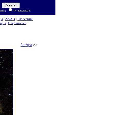
евод
по
каталогу
ды
|
A&ATr
|
Глоссарий
нары
|
Сверхновые
Завтра
>>