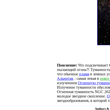
Пояснение:
Что подсвечивает 
пылающий огонь?! Туманность н
что обычное
пламя
в земных у
Альнитак
- самая левая в
поясе
излучением
Огненную туманн
Излучение туманности обусло
Огненная туманность NGC 202
молодое звездное скопление.
О
звездообразования, в которой 
Authors & 