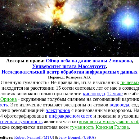
Авторы и права:
Обзор неба на длине волны 2 микрона
,
Университет штата Массачусетс
,
Исследовательский центр обработки инфракрасных данных
Перевод:
Козырева А.В.
Огненную туманность? Не правда ли, из-за изысканных
пылевы
аходится на расстоянии 15 сотен световых лет от нас в созвез
словиях возможно только при наличии
кислорода
.
Там же
все абс
 Ориона
- окруженная голубым сиянием на сегодняшней картинк
ость
. Это излучение отрывает электроны от атомов
водорода
, со
влено рекомбинацией
электронов
с ионизованным водородом. Н
4 сфотографирована в
инфракрасном свете
и показана в условны
гненная туманность
является частью
комплекса молекулярных об
также содержится известная всем
туманность Конская Голова
.
editors:
Robert Nemiroff
(
MTU
) &
Jerry Bonnell
(
USRA
)