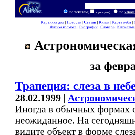
по текстам
по
ключе
(
в разделе)
Картинка дня
|
Новости
|
Статьи
|
Книги
|
Карта неба
|
Физика космоса
|
Биографии
|
Словарь
|
Ключевые 
Астрономическая
за февра
Трапеция: слеза в неб
28.02.1999 |
Астрономичес
Иногда в обычных формах 
неожиданное. На сегодняш
видите объект в форме слез