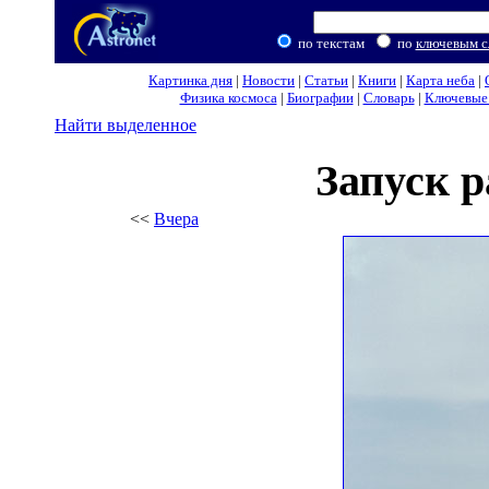
по текстам
по
ключевым с
Картинка дня
|
Новости
|
Статьи
|
Книги
|
Карта неба
|
Физика космоса
|
Биографии
|
Словарь
|
Ключевые 
Найти выделенное
Запуск 
<<
Вчера