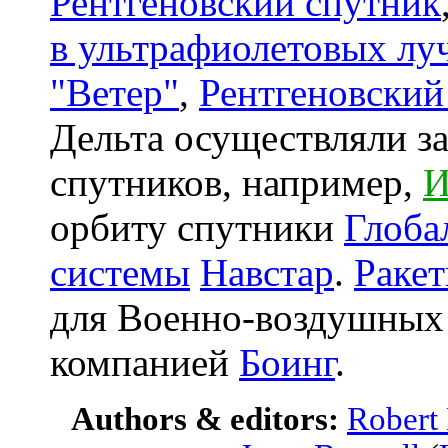
Рентгеновский спутник
в ультрафиолетовых лу
"Ветер"
,
Рентгеновский
Дельта осуществляли з
спутников, например,
И
орбиту спутники
Глоба
системы
Навстар
.
Ракет
для
Военно-воздушных
компанией
Боинг
.
Authors & editors:
Robert