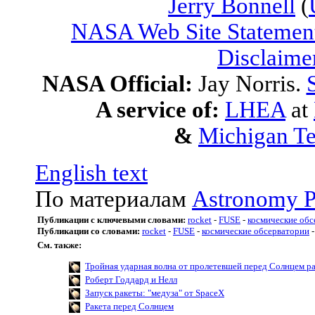
Jerry Bonnell
(
NASA Web Site Statement
Disclaime
NASA Official:
Jay Norris.
A service of:
LHEA
at
&
Michigan Te
English text
По материалам
Astronomy P
Публикации с ключевыми словами:
rocket
-
FUSE
-
космические обс
Публикации со словами:
rocket
-
FUSE
-
космические обсерватории
См. также:
Тройная ударная волна от пролетевшей перед Солнцем р
Роберт Годдард и Нелл
Запуск ракеты: "медуза" от SpaceX
Ракета перед Солнцем