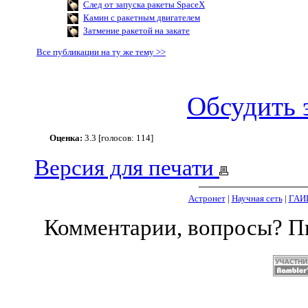
След от запуска ракеты SpaceX
Камин с ракетным двигателем
Затмение ракетой на закате
Все публикации на ту же тему >>
Обсудить 
Оценка:
3.3 [голосов: 114]
Версия для печати
Астронет
|
Научная сеть
|
ГАИ
Комментарии, вопросы? 