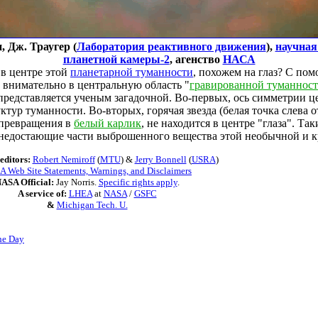
, Дж. Траугер (
Лаборатория реактивного движения
),
научная
планетной камеры-2
, агенство
НАСА
в центре этой
планетарной туманности
, похожем на глаз? С п
внимательно в центральную область "
гравированной туманнос
 представляется ученым загадочной. Во-первых, ось симметрии ц
тур туманности. Во-вторых, горячая звезда (белая точка слева о
 превращения в
белый карлик
, не находится в центре "глаза". Т
 недостающие части выброшенного вещества этой необычной и к
editors:
Robert Nemiroff
(
MTU
) &
Jerry Bonnell
(
USRA
)
 Web Site Statements, Warnings, and Disclaimers
ASA Official:
Jay Norris.
Specific rights apply
.
A service of:
LHEA
at
NASA
/
GSFC
&
Michigan Tech. U.
he Day