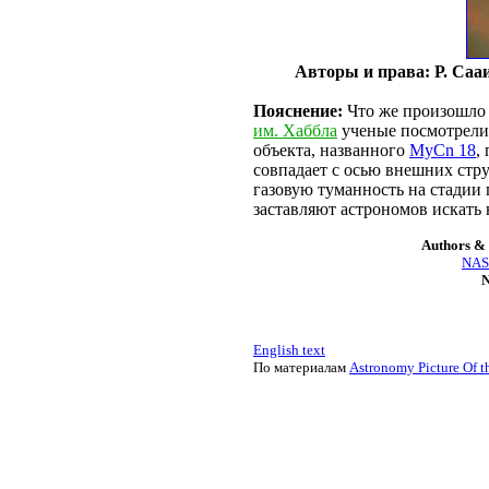
Авторы и права: Р. Сааи
Пояснение:
Что же произошло 
им. Хаббла
ученые посмотрели 
объекта, названного
MyCn 18
,
совпадает с осью внешних струк
газовую туманность на стадии
заставляют астрономов искать
Authors & 
NASA
N
English text
По материалам
Astronomy Picture Of t