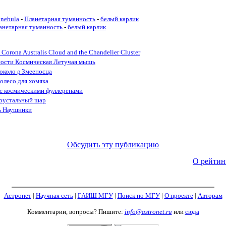
nebula
-
Планетарная туманность
-
белый карлик
анетарная туманность
-
белый карлик
Corona Australis Cloud and the Chandelier Cluster
ности Космическая Летучая мышь
 около ρ Змееносца
олесо для хомяка
 с космическими фуллеренами
рустальный шар
ь Наушники
Обсудить эту публикацию
О рейтин
Астронет
|
Научная сеть
|
ГАИШ МГУ
|
Поиск по МГУ
|
О проекте
|
Авторам
Комментарии, вопросы? Пишите:
info@astronet.ru
или
сюда