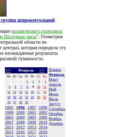
 группа широкоугольной
омощью
космического телескопа
ти Песочные часы
". Геометрия
ентральной области не
т центра), которая породила эту
акие неожиданные результаты
расивой туманности.
Январь
<<
>>
Февраль
Февраль
Пн
Вт
Ср
Чт
Пт
Сб
Вс
Март
1
2
3
4
Апрель
5
6
7
8
9
10
11
Май
12
13
14
15
16
17
18
Июнь
19
20
21
22
23
24
25
Июль
26
27
28
29
Август
1995
1996
1997
1998
Сентябрь
1999
2000
2001
2002
Октябрь
2003
2004
2005
2006
Ноябрь
2007
2008
2009
2010
Декабрь
2011
2012
2013
2014
2015
2016
2017
2018
2019
2020
2021
2022