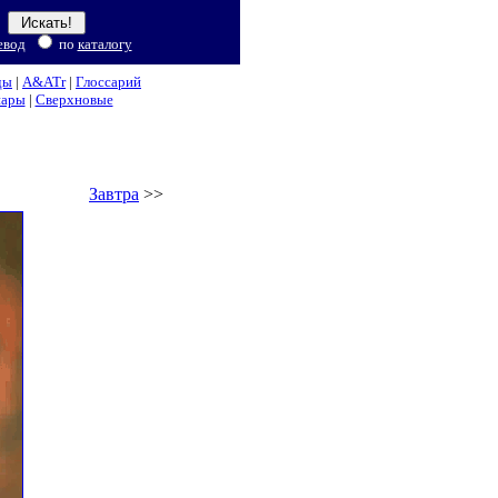
евод
по
каталогу
ды
|
A&ATr
|
Глоссарий
нары
|
Сверхновые
Завтра
>>