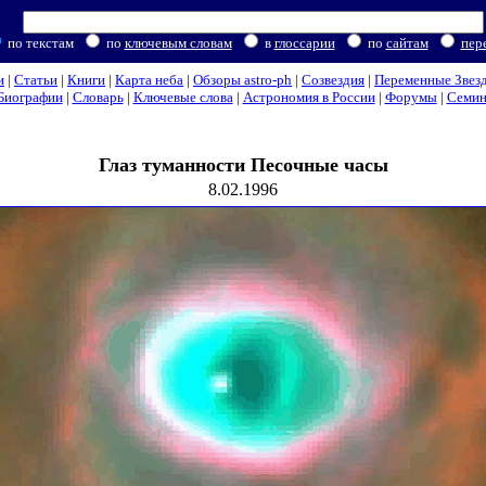
по текстам
по
ключевым словам
в
глоссарии
по
сайтам
пер
и
|
Статьи
|
Книги
|
Карта неба
|
Обзоры astro-ph
|
Созвездия
|
Переменные Звез
Биографии
|
Словарь
|
Ключевые слова
|
Астрономия в России
|
Форумы
|
Семи
Глаз туманности Песочные часы
8.02.1996