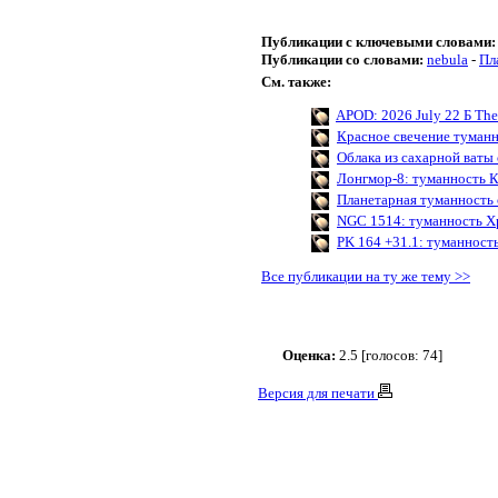
Публикации с ключевыми словами:
Публикации со словами:
nebula
-
Пл
См. также:
APOD: 2026 July 22 Б The 
Красное свечение туман
Облака из сахарной ваты
Лонгмор-8: туманность К
Планетарная туманность
NGC 1514: туманность Х
PK 164 +31.1: туманност
Все публикации на ту же тему >>
Оценка:
2.5 [голосов: 74]
Версия для печати