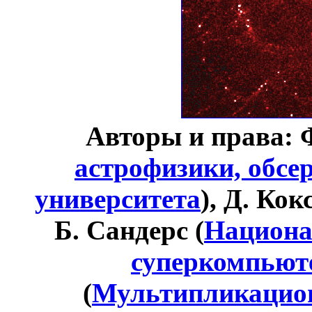
Авторы и права: 
астрофизики, обсе
университета
), Д. Кок
Б. Сандерс (
Национа
суперкомпьют
(
Мультипликацион