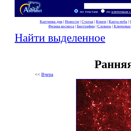
по текстам
по
ключевым с
Картинка дня
|
Новости
|
Статьи
|
Книги
|
Карта неба
|
Физика космоса
|
Биографии
|
Словарь
|
Ключевые 
Найти выделенное
Рання
<<
Вчера