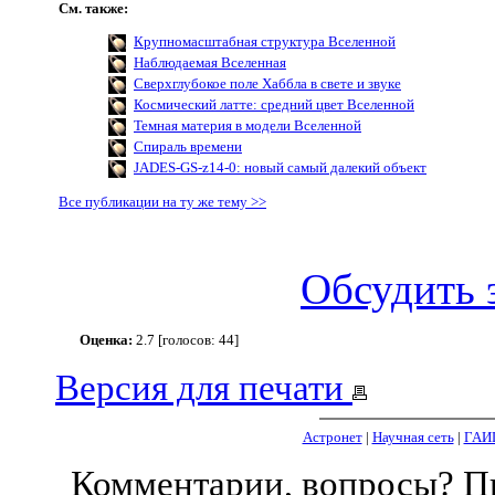
См. также:
Крупномасштабная структура Вселенной
Наблюдаемая Вселенная
Сверхглубокое поле Хаббла в свете и звуке
Космический латте: средний цвет Вселенной
Темная материя в модели Вселенной
Спираль времени
JADES-GS-z14-0: новый самый далекий объект
Все публикации на ту же тему >>
Обсудить 
Оценка:
2.7 [голосов: 44]
Версия для печати
Астронет
|
Научная сеть
|
ГАИ
Комментарии, вопросы? 