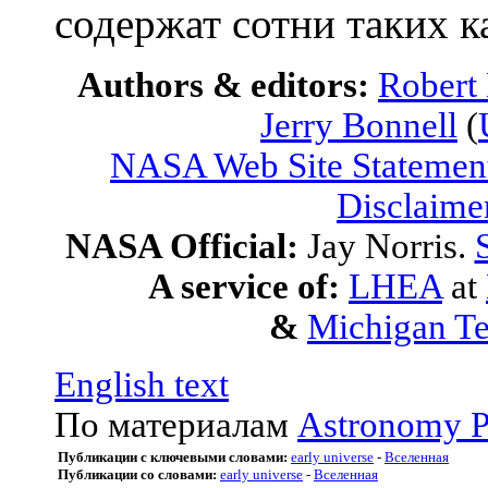
содержат сотни таких к
Authors & editors:
Robert
Jerry Bonnell
(
NASA Web Site Statement
Disclaime
NASA Official:
Jay Norris.
A service of:
LHEA
at
&
Michigan Te
English text
По материалам
Astronomy P
Публикации с ключевыми словами:
early universe
-
Вселенная
Публикации со словами:
early universe
-
Вселенная