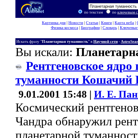
по текстам
по
ключевым с
Картинка дня
|
Новости
|
Статьи
|
Книги
|
Карта неба
|
Физика космоса
|
Биографии
|
Словарь
|
Ключевые 
Искать фразу "
Планетарная туманность
" в
Научной сети
-
AstroSea
Вы искали:
Планетарн
Рентгеновское ядро
туманности Кошачий 
9.01.2001 15:48 |
И. Е. Па
Космический рентгенов
Чандра обнаружил рентг
планетарной туманност