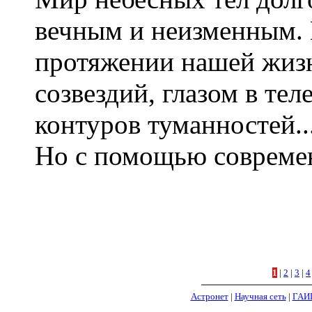
вечным и неизменным. 
протяжении нашей жизн
созвездий, глазом в те
контуров туманностей..
Но с помощью совреме
1
|
2
|
3
|
4
Астронет
|
Научная сеть
|
ГАИ