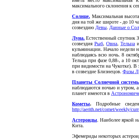
иметь место максимальная ю
максимального склонения к сев
Солнце.
Максимальная высота
дня на той же широте - до 10 
созвездию
Девы
.
Данные о Сол
Луна.
Естественный спутник Зе
созвездия
Рыб
,
Овна
,
Тельца
кульминации. Начало недели н
наблюдаясь всю ночь. 8 октяб
Тельца при фазе 0,88-, а 10 о
при видимости на Чукотке). В э
в созвездие Близнецов.
Фазы Л
Планеты Солнечной систем
наблюдаются ночью и утром, 
планет имеются в
Астрономиче
Кометы
.
Подробные сведе
http://aerith.net/comet/weekly/cur
Астероиды
. Наиболее яркой н
Кита.
Эфемериды некоторых астероид