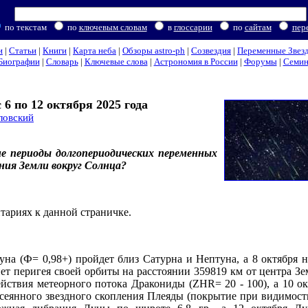
по текстам
по
ключевым словам
в
глоссарии
по
сайтам
пер
и
|
Статьи
|
Книги
|
Карта неба
|
Обзоры astro-ph
|
Созвездия
|
Переменные Звез
Биографии
|
Словарь
|
Ключевые слова
|
Астрономия в России
|
Форумы
|
Семи
6 по 12 октября 2025 года
ловский
е периоды долгопериодических переменных
ения Земли вокруг Солнца?
тариях к данной страничке.
уна (Ф= 0,98+) пройдет близ Сатурна и Нептуна, а 8 октября 
нет перигея своей орбиты на расстоянии 359819 км от центра Зе
йствия метеорного потока Дракониды (ZHR= 20 - 100), а 10 ок
ссеянного звездного скопления Плеяды (покрытие при видимости 