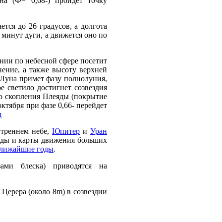
на (Ф= 0,68-) пройдет точку
тся до 26 градусов, а долгота
 минут дуги, а движется оно по
нии по небесной сфере посетит
онение, а также высоту верхней
 Луна примет фазу полнолуния,
е светило достигнет созвездия
ого скопления Плеяды (покрытие
октября при фазе 0,66- перейдет
д
утреннем небе,
Юпитер
и
Уран
ды и карты движения больших
ближайшие годы
.
ами блеска) приводятся на
 Церера (около 8m) в созвездии