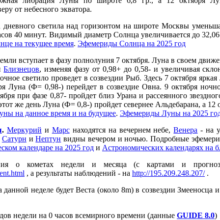
жная либрация Луны по широте 6,8 гр., а 12 октября Лу
еру от небесного экватора.
 дневного све
т
ила над горизонтом на широте Москвы уменьшае
часов 40 минут. Видимый диаметр Солнца увеличивается до 32,06
нце на текущее время
.
Эфемериды Солнца на 2025 год
мли вступает в фазу полнолуния 7 октября. Луна в своем движе
и
Близнецов
, изменяя фазу от 0,98+ до 0,58- и увеличивая скл
очное светило проведет в созвездии Рыб. Здесь 7 октября яркая
ря Луна (Ф= 0,98-) перейдет в созвездие Овна. 9 октября ночно
ктября при фазе 0,87- пройдет близ Урана и рассеянного звездн
тот же день Луна (Ф= 0,8-) пройдет севернее Альдебарана, а 12 
уны на данное время и на будущее
.
Эфемериды Луны на 2025 го
ы
.
Меркурий
и
Марс
находятся на вечернем небе,
Венера
- на 
а
Сатурн
и
Нептун
видны вечером и ночью. Подробные эфемери
ском календаре на 2025 год
и
Астрономических календарях на 
ния о кометах недели и месяца (с картами и прогноз
rent.html
, а результаты наблюдений - на
http://195.209.248.207/
.
а данной неделе будет Веста (около 8m) в созвездии Змееносца и
ов недели на 0 часов всемирного времени (данные
GUIDE 8.0
)