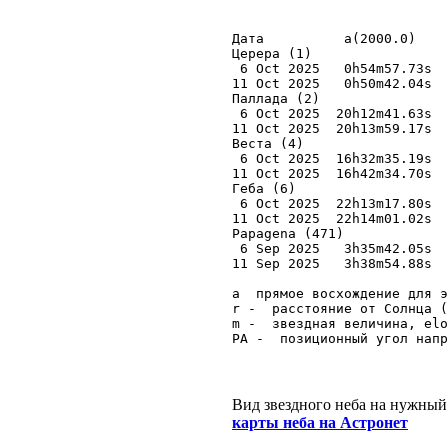
Дата          a(2000.0)    
Церера (1) 

 6 Oct 2025   0h54m57.73s  
11 Oct 2025   0h50m42.04s  
Паллада (2) 

 6 Oct 2025  20h12m41.63s  
11 Oct 2025  20h13m59.17s  
Веста (4) 

 6 Oct 2025  16h32m35.19s  
11 Oct 2025  16h42m34.70s  
Геба (6) 

 6 Oct 2025  22h13m17.80s  
11 Oct 2025  22h14m01.02s  
Papagena (471) 

 6 Sep 2025   3h35m42.05s  
11 Sep 2025   3h38m54.88s  
a  прямое восхождение для э
r -  расстояние от Солнца (
m -  звездная величина, elo
Вид звездного неба на нужный
карты неба на Астронет