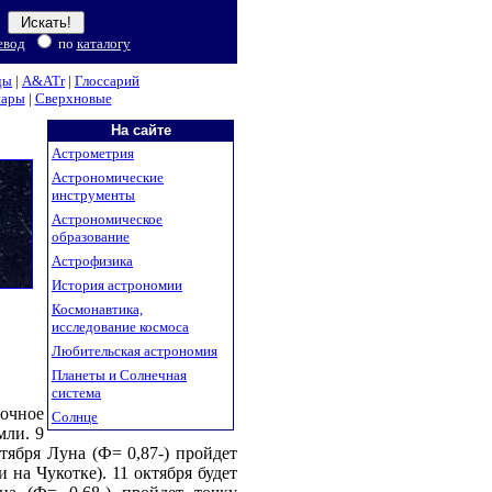
евод
по
каталогу
ды
|
A&ATr
|
Глоссарий
нары
|
Сверхновые
На сайте
Астрометрия
Астрономические
инструменты
Астрономическое
образование
Астрофизика
История астрономии
Космонавтика,
исследование космоса
Любительская астрономия
Планеты и Солнечная
система
ночное
Солнце
мли. 9
тября Луна (Ф= 0,87-) пройдет
на Чукотке). 11 октября будет