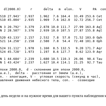
  d(2000.0)     r      delta   m  elon.   V      PA  сon
S10 27.943'  2.937   1.962  7.6 164.4  33.49 253.6 Cet 

S10 45.004'  2.935   1.969  7.6 162.0  32.72 256.7 Cet 

N 3 20.792'  3.379   2.878 10.0 111.7  27.99 163.8 Aql 

N 2 28.507'  3.376   2.939 10.0 107.5  27.87 155.8 Aql 

S20 43.133'  2.157   2.532  7.8  57.0  71.52 103.0 Oph 

S21 14.258'  2.158   2.580  7.8  54.4  72.48 101.8 Oph 

S24 31.112'  1.978   1.160  8.5 132.5   9.20 171.7 Aqr 

S24 45.728'  1.973   1.197  8.6 127.7   8.62 123.9 Aqr 

N 1 44.684'  2.239   1.680 10.5 110.3  26.06  90.4 Tau 

N 1 43.424'  2.237   1.627 10.4 114.1  21.25  92.7 Tau 

похи 2000.0,  d - склонение для эпохи 2000.0,   

а.е.),  delta -  расстояние от Земли (а.е.),   

n. - элонгация, V -  угловая скорость (секунд в час),  

 день недели и на нужное время для вашего пункта наблюдения