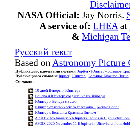
Disclaime
NASA Official:
Jay Norris.
A service of:
LHEA
at
&
Michigan Te
Русский текст
Based on
Astronomy Picture 
Публикации с ключевыми словами:
Jupiter
-
Юпитер
-
Большое Кра
Публикации со словами:
Jupiter
-
Юпитер
-
Большое Красное Пятно
См. также:
10 дней Венеры и Юпитера
Венера и Юпитер: соединение из Эйвбери
Юпитер и Венера с Земли
Юпитер от космического телескопа "Джеймс Вебб"
Юпитер с Большим Красным Пятном
APOD: 2026 January 6 Б Jupiters Clouds in High Definition
APOD: 2025 November 11 Б Jupiter in Ultraviolet from Hub