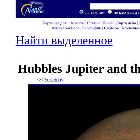
по текстам
по
ключевым с
Картинка дня
|
Новости
|
Статьи
|
Книги
|
Карта неба
|
Физика космоса
|
Биографии
|
Словарь
|
Ключевые 
Найти выделенное
Hubbles Jupiter and t
<<
Yesterday