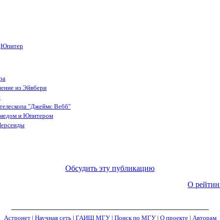
Юпитер
ра
нение из Эйвбери
и
телескопа "Джеймс Вебб"
имедом и Юпитером
Персеиды
Обсудить эту публикацию
О рейтин
Астронет
|
Научная сеть
|
ГАИШ МГУ
|
Поиск по МГУ
|
О проекте
|
Авторам