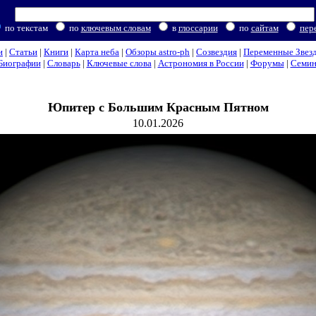
по текстам
по
ключевым словам
в
глоссарии
по
сайтам
пер
и
|
Статьи
|
Книги
|
Карта неба
|
Обзоры astro-ph
|
Созвездия
|
Переменные Звез
Биографии
|
Словарь
|
Ключевые слова
|
Астрономия в России
|
Форумы
|
Семи
Юпитер с Большим Красным Пятном
10.01.2026