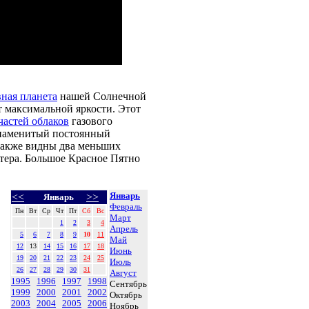
ная планета
нашей Солнечной
т максимальной яркости. Этот
частей облаков
газового
Знаменитый постоянный
 Также видны два меньших
тера. Большое Красное Пятно
Январь
<<
>>
Январь
Февраль
Пн
Вт
Ср
Чт
Пт
Сб
Вс
Март
1
2
3
4
Апрель
5
6
7
8
9
10
11
Май
12
13
14
15
16
17
18
Июнь
19
20
21
22
23
24
25
Июль
26
27
28
29
30
31
Август
1995
1996
1997
1998
Сентябрь
1999
2000
2001
2002
Октябрь
2003
2004
2005
2006
Ноябрь