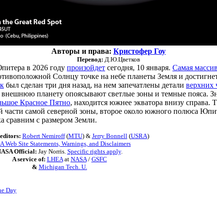
Авторы и права:
Кристофер Гоу
Перевод:
Д.Ю.Цветков
питера в 2026 году
произойдет
сегодня, 10 января.
Самая массив
ротивоположной Солнцу точке на небе планеты Земля и достигне
ок
был сделан три дня назад, на нем запечатлены детали
верхних 
внешнюю планету опоясывают светлые зоны и темные пояса. 
льшое Красное Пятно
, находится южнее экватора внизу справа.
ей части самой северной зоны, второе около южного полюса Юпи
ока сравним с размером Земли.
editors:
Robert Nemiroff
(
MTU
) &
Jerry Bonnell
(
USRA
)
 Web Site Statements, Warnings, and Disclaimers
ASA Official:
Jay Norris.
Specific rights apply
.
A service of:
LHEA
at
NASA
/
GSFC
&
Michigan Tech. U.
he Day