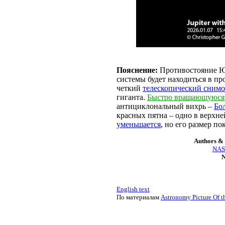
Пояснение:
Противостояние Ю
системы будет находиться в п
четкий
телескопический сним
гиганта.
Быстро вращающуюся
антициклональный вихрь –
Бо
красных пятна – одно в верхн
уменьшается
, но его размер п
Authors & 
NASA
N
English text
По материалам
Astronomy Picture Of t