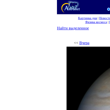
Картинка дня
|
Новост
Физика космоса
|
Найти выделенное
<<
Вчера