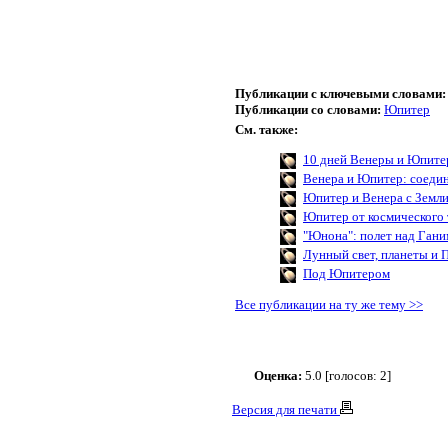
Публикации с ключевыми словами:
Публикации со словами:
Юпитер
См. также:
10 дней Венеры и Юпите
Венера и Юпитер: соеди
Юпитер и Венера с Земл
Юпитер от космического 
"Юнона": полет над Ган
Лунный свет, планеты и 
Под Юпитером
Все публикации на ту же тему >>
Оценка:
5.0 [голосов: 2]
Версия для печати