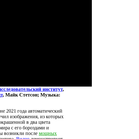
исследовательский институт
,
дт
, Майк Стетсон;
Музыка:
не 2021 года автоматический
чил изображения, из которых
 окрашенной в два цвета
мира с его бороздами и
еры возникли после
мощных
питера.
Видео
демонстрирует