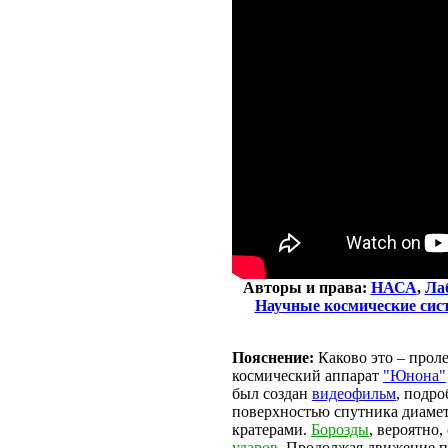
Авторы и права:
НАСА
,
Ла
Научные космические си
Пояснение:
Каково это – прол
космический аппарат
"Юнона"
был создан
видеофильм
, подро
поверхностью спутника диамет
кратерами.
Борозды
, вероятно
ударов
. Продолжая движение п