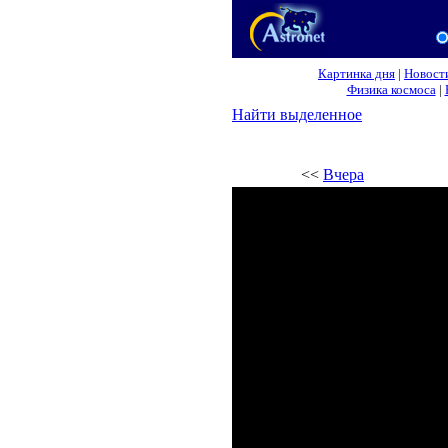
Картинка дня
|
Новост
Физика космоса
|
Найти выделенное
<<
Вчера