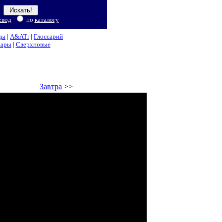
евод
по
каталогу
ды
|
A&ATr
|
Глоссарий
нары
|
Сверхновые
Завтра
>>