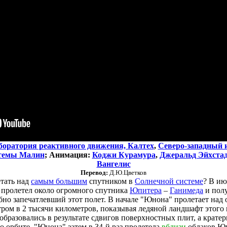
боратория реактивного движения, Калтех
,
Северо-западный 
стемы Малин
;
Анимация:
Коджи Курамура
,
Джеральд Эйхста
Вангелис
Перевод:
Д.Ю.Цветков
етать над
самым большим
спутником в
Солнечной системе
? В ию
пролетел около огромного спутника
Юпитера
–
Ганимеда
и полу
бно запечатлевший этот полет. В начале "Юнона" пролетает над
ром в 2 тысячи километров, показывая ледяной ландшафт этого 
, образовались в результате сдвигов поверхностных плит, а крат
о орбите, "Юнона" затем в 34-й раз пролетела
вблизи
облаков Ю