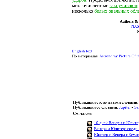
многочисленные
закручивающи
несколько
белых овальных обл
Authors & 
NASA
N
English text
По материалам
Astronomy Picture Of t
Публикации с ключевыми словами:
Публикации со словами:
Jupiter
-
Ga
См. также:
10 дней Венеры и Юпите
Венера и Юпитер: соеди
Юпитер и Венера с Земл