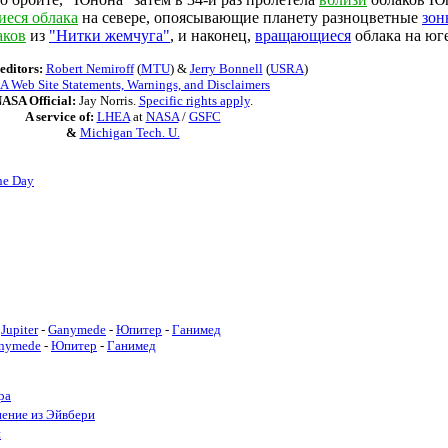
еся облака
на севере, опоясывающие планету разноцветные
зон
аков
из
"Нитки жемчуга"
, и наконец,
вращающиеся
облака на юге
editors:
Robert Nemiroff
(
MTU
) &
Jerry Bonnell
(
USRA
)
 Web Site Statements, Warnings, and Disclaimers
ASA Official:
Jay Norris.
Specific rights apply
.
A service of:
LHEA
at
NASA
/
GSFC
&
Michigan Tech. U.
he Day
Jupiter
-
Ganymede
-
Юпитер
-
Ганимед
nymede
-
Юпитер
-
Ганимед
ра
нение из Эйвбери
и