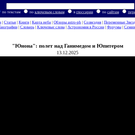
по текстам
по
ключевым словам
в
глоссарии
по
сайтам
пер
и
|
Статьи
|
Книги
|
Карта неба
|
Обзоры astro-ph
|
Созвездия
|
Переменные Звез
Биографии
|
Словарь
|
Ключевые слова
|
Астрономия в России
|
Форумы
|
Семи
"Юнона": полет над Ганимедом и Юпитером
13.12.2025