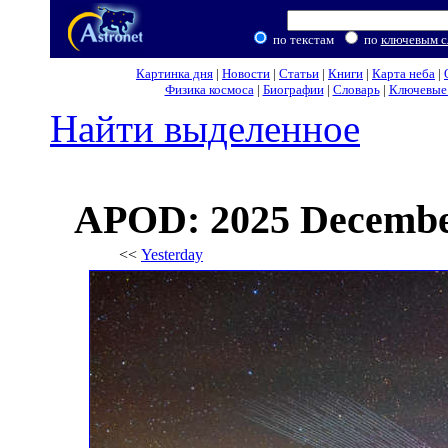
по текстам
по
ключевым с
Картинка дня
|
Новости
|
Статьи
|
Книги
|
Карта неба
|
Физика космоса
|
Биографии
|
Словарь
|
Ключевые 
Найти выделенное
APOD: 2025 December
<<
Yesterday