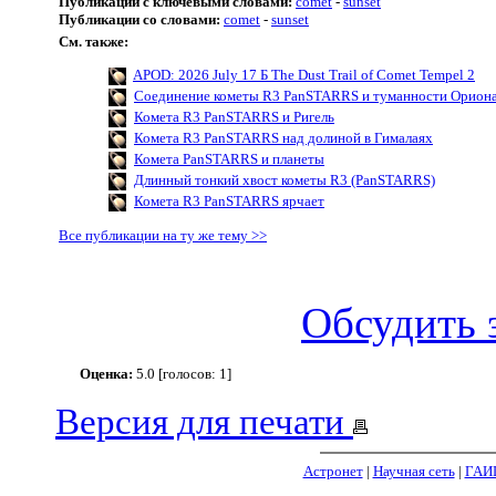
Публикации с ключевыми словами:
comet
-
sunset
Публикации со словами:
comet
-
sunset
См. также:
APOD: 2026 July 17 Б The Dust Trail of Comet Tempel 2
Соединение кометы R3 PanSTARRS и туманности Орион
Комета R3 PanSTARRS и Ригель
Комета R3 PanSTARRS над долиной в Гималаях
Комета PanSTARRS и планеты
Длинный тонкий хвост кометы R3 (PanSTARRS)
Комета R3 PanSTARRS ярчает
Все публикации на ту же тему >>
Обсудить 
Оценка:
5.0 [голосов: 1]
Версия для печати
Астронет
|
Научная сеть
|
ГАИ