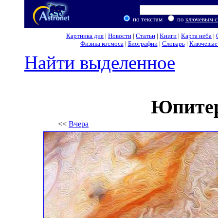
по текстам
по
ключевым с
Картинка дня
|
Новости
|
Статьи
|
Книги
|
Карта неба
|
Физика космоса
|
Биографии
|
Словарь
|
Ключевые 
Найти выделенное
Юпитер
<<
Вчера