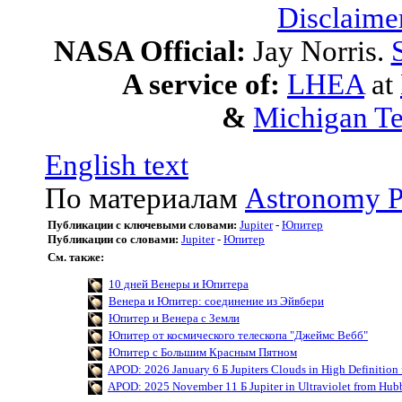
Disclaime
NASA Official:
Jay Norris.
A service of:
LHEA
at
&
Michigan Te
English text
По материалам
Astronomy P
Публикации с ключевыми словами:
Jupiter
-
Юпитер
Публикации со словами:
Jupiter
-
Юпитер
См. также:
10 дней Венеры и Юпитера
Венера и Юпитер: соединение из Эйвбери
Юпитер и Венера с Земли
Юпитер от космического телескопа "Джеймс Вебб"
Юпитер с Большим Красным Пятном
APOD: 2026 January 6 Б Jupiters Clouds in High Definition
APOD: 2025 November 11 Б Jupiter in Ultraviolet from Hub