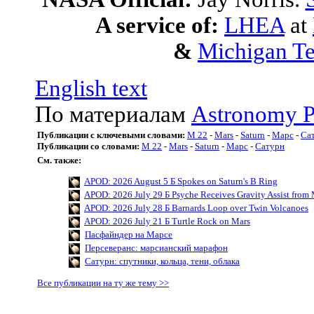
A service of:
LHEA
at
&
Michigan Te
English text
По материалам
Astronomy P
Публикации с ключевыми словами:
M 22
-
Mars
-
Saturn
-
Марс
-
Са
Публикации со словами:
M 22
-
Mars
-
Saturn
-
Марс
-
Сатурн
См. также:
APOD: 2026 August 5 Б Spokes on Saturn's B Ring
APOD: 2026 July 29 Б Psyche Receives Gravity Assist from 
APOD: 2026 July 28 Б Barnards Loop over Twin Volcanoes
APOD: 2026 July 21 Б Turtle Rock on Mars
Пасфайндер на Марсе
Персеверанс: марсианский марафон
Сатурн: спутники, кольца, тени, облака
Все публикации на ту же тему >>