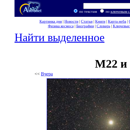
по текстам
по
ключевым с
Картинка дня
|
Новости
|
Статьи
|
Книги
|
Карта неба
|
Физика космоса
|
Биографии
|
Словарь
|
Ключевые 
Найти выделенное
M22 и
<<
Вчера