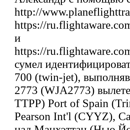
http://www.planeflighttr
https://ru.flightaware
и
https://ru.flightaware.
сумел идентифицировать
700 (twin-jet), выполн
2773 (WJA2773) вылетев
TTPP) Port of Spain (Tr
Pearson Int'l (CYYZ), C
над Манхэттан (Нью Йо