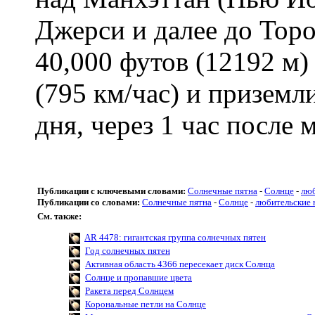
Джерси и далее до Торо
40,000 футов (12192 м)
(795 км/час) и приземл
дня, через 1 час после
Публикации с ключевыми словами:
Солнечные пятна
-
Солнце
-
люб
Публикации со словами:
Солнечные пятна
-
Солнце
-
любительские 
См. также:
AR 4478: гигантская группа солнечных пятен
Год солнечных пятен
Активная область 4366 пересекает диск Солнца
Солнце и пропавшие цвета
Ракета перед Солнцем
Корональные петли на Солнце