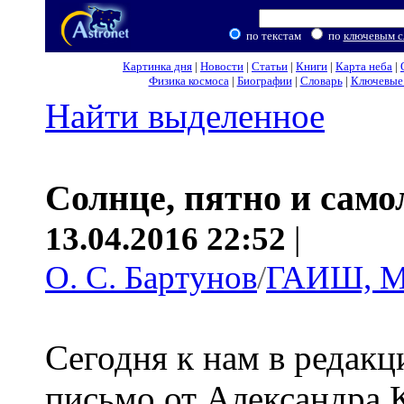
по текстам
по
ключевым с
Картинка дня
|
Новости
|
Статьи
|
Книги
|
Карта неба
|
Физика космоса
|
Биографии
|
Словарь
|
Ключевые 
Найти выделенное
Солнце, пятно и само
13.04.2016 22:52
|
О. С. Бартунов
/
ГАИШ, М
Сегодня к нам в редак
письмо от Александра