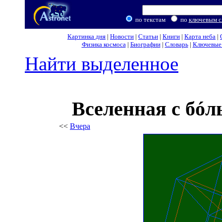
по текстам
по
ключевым с
Картинка дня
|
Новости
|
Статьи
|
Книги
|
Карта неба
|
Физика космоса
|
Биографии
|
Словарь
|
Ключевые 
Найти выделенное
Вселенная с бó
<<
Вчера