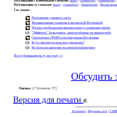
Публикации с ключевыми словами:
space
-
cosmology
-
dimensions
Публикации со словами:
space
-
cosmology
-
dimensions
-
Космологи
См. также:
Разложение далекого света
Формирование галактик в магнитной Вселенной
Четыре изображения квазара вокруг галактики-линзы
"Эффекты" Зельдовича, запечатлённые на нашем небе
Сверхновая 1994D и неожиданная Вселенная
Куда смещается красное смещение?
Не боги расширение вселенной наблюдают
Все публикации на ту же тему >>
Обсудить 
Оценка:
2.7 [голосов: 37]
Версия для печати
Астронет
|
Научная сеть
|
ГАИ