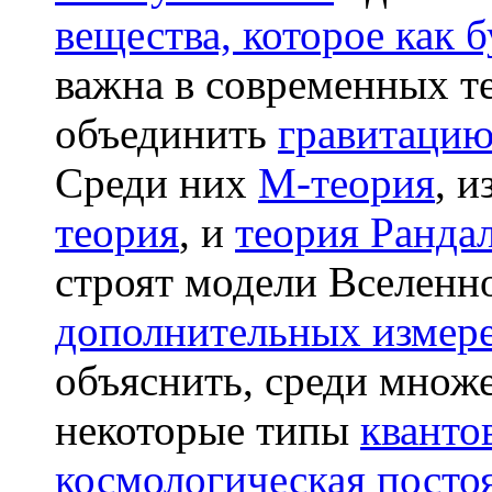
вещества, которое как 
важна в современных т
объединить
гравитаци
Среди них
М-теория
, и
теория
, и
теория Ранда
строят модели Вселенн
дополнительных измер
объяснить, среди множ
некоторые типы
кванто
космологическая посто