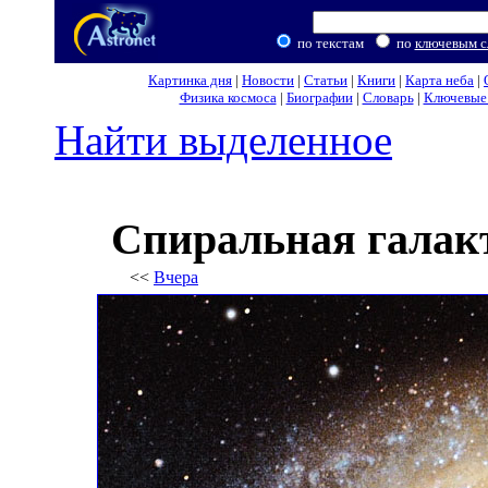
по текстам
по
ключевым с
Картинка дня
|
Новости
|
Статьи
|
Книги
|
Карта неба
|
Физика космоса
|
Биографии
|
Словарь
|
Ключевые 
Найти выделенное
Спиральная галак
<<
Вчера