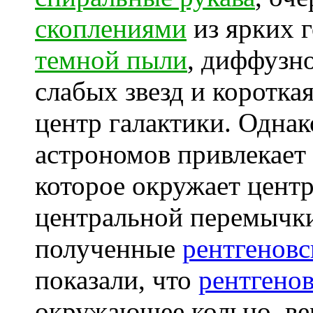
скоплениями
из ярких г
темной пыли
, диффузн
слабых звезд и коротка
центр галактики. Одна
астрономов привлекает
которое окружает центр
центральной перемычки
полученные
рентгеновс
показали, что
рентгенов
окружающее кольцо, ве