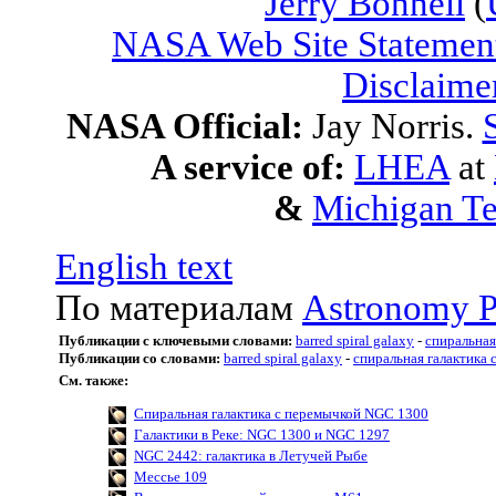
Jerry Bonnell
(
NASA Web Site Statement
Disclaime
NASA Official:
Jay Norris.
A service of:
LHEA
at
&
Michigan Te
English text
По материалам
Astronomy P
Публикации с ключевыми словами:
barred spiral galaxy
-
спиральная
Публикации со словами:
barred spiral galaxy
-
спиральная галактика 
См. также:
Спиральная галактика с перемычкой NGC 1300
Галактики в Реке: NGC 1300 и NGC 1297
NGC 2442: галактика в Летучей Рыбе
Мессье 109