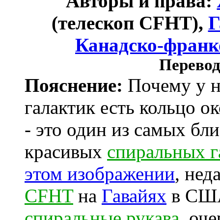
Авторы и права:
(телескоп CFHT),
Г
Канадско-франк
Перевод
Пояснение:
Почему у н
галактик есть кольцо о
- это один из самых бл
красивых
спиральных г
этом изображении
, не
CFHT
на
Гавайях
в США
спиральные рукава
, оч