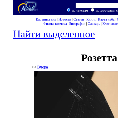
по текстам
по
ключевым с
Картинка дня
|
Новости
|
Статьи
|
Книги
|
Карта неба
|
Физика космоса
|
Биографии
|
Словарь
|
Ключевые 
Найти выделенное
Розетт
<<
Вчера