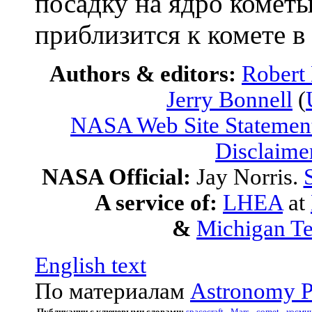
посадку на ядро кометы
приблизится к комете в
Authors & editors:
Robert
Jerry Bonnell
(
NASA Web Site Statement
Disclaime
NASA Official:
Jay Norris.
A service of:
LHEA
at
&
Michigan Te
English text
По материалам
Astronomy P
Публикации с ключевыми словами:
spacecraft
-
Mars
-
comet
-
косми