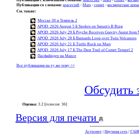
Публикации со словами:
spacecraft
-
Mars
-
comet
-
космические апп
См. также:
Мессье 30 и Темпель 2
APOD: 2026 August 5 Б Spokes on Saturn's B Ring
APOD: 2026 July 29 Б Psyche Receives Gravity Assist from 
APOD: 2026 July 28 Б Barnards Loop over Twin Volcanoes
APOD: 2026 July 21 Б Turtle Rock on Mars
APOD: 2026 July 17 Б The Dust Trail of Comet Tempel 2
Пасфайндер на Марсе
Все публикации на ту же тему >>
Обсудить 
Оценка:
3.2 [голосов: 36]
Версия для печати
Астронет
|
Научная сеть
|
ГАИ