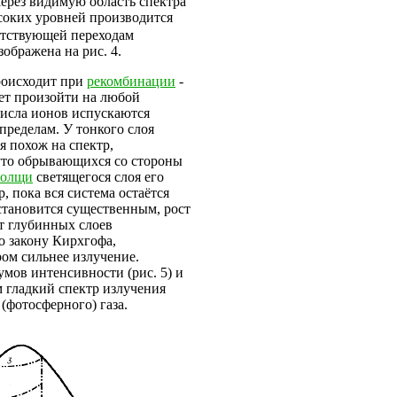
 Через видимую область спектра
ысоких уровней производится
етствующей переходам
ображена на рис. 4.
роисходит при
рекомбинации
-
жет произойти на любой
числа ионов испускаются
пределам. У тонкого слоя
я похож на спектр,
руто обрывающихся со стороны
толщи
светящегося слоя его
р, пока вся система остаётся
 становится существенным, рост
 от глубинных слоев
о закону Кирхгофа,
ром сильнее излучение.
мов интенсивности (рис. 5) и
м гладкий спектр излучения
(фотосферного) газа.