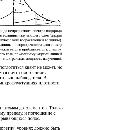
 вида непрерывного спектра водорода
ия толщины излучающего слоя (цифры
ствуют слоям возрастающей толщины).
олщины и непрозрачности слоя спектр
лаживается и приближается к спектру
го тела, показанному жирной линией
- спектральная мощность излучения).
 поглотиться квант не может, но
ётся почти постоянной,
ительно наблюдателя. В
а микрофлуктуациях плотности,
 атомам др. элементов. Только
му пределу, и поглощение с
рекрывающихся полос.
нергетич. уровнях должно быть