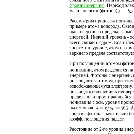
Уровни энергии
). Переход эле
магн. энергии (фотона)
Рассмотрим процессы поглоще
примере атома водорода. Схема
около верхнего предела, к-рый
энергией. Нижний уровень - ос
всего связан с ядром. Если эле
энергетич. уровне, атом наз. в
верхнего предела соответствуе
При поглощении атомом фотон
ионизации, атом разделится на
энергией. Фотоны с энергией
поглощаются атомом, при этом
освобождающемуся электрону. Т
поглощать излучение в непрер
предела
n
„ и простирающейся в
ионизация с осн. уровня проис
рых меньше
энергия фотона значительно бо
коэфф. поглощения падает.
Расстояние от 2-го уровня энер