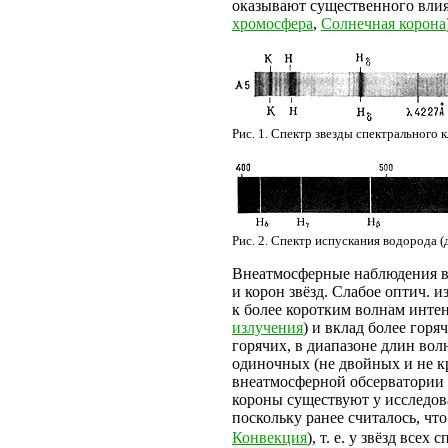
оказывают существенного влиян
хромосфера
,
Солнечная корона
Рис. 1
. Спектр звезды спектрального 
Рис. 2
. Спектр испускания водорода (
Внеатмосферные наблюдения в 
и корон звёзд. Слабое оптич. 
к более коротким волнам интен
излучения
) и вклад более горя
горячих, в диапазоне длин вол
одиночных (не двойных и не кр
внеатмосферной обсерватории
короны существуют у исследова
поскольку ранее считалось, что
Конвекция
), т. е. у звёзд вс