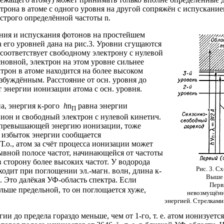
ктрона в атоме с одного уровня на другой сопряжён с испускани
строго определённой частоты
n
.
ния и испускания фотонов на простейшем
 его уровней дана на рис.3. Уровни сгущаются
 соответствует свободному электрону с нулевой
новной, электрон на этом уровне сильнее
ктрон в атоме находится на более высоком
озбуждённым. Расстояние от осн. уровня до
т энергии ионизации атома с осн. уровня.
а, энергия к-рого
h
n
равна энергии
П
 ион и свободный электрон с нулевой кинетич.
, превышающей энергию ионизации, тоже
 избыток энергии сообщается
.о., атом за счёт процесса ионизации может
ывной полосе частот, начинающейся от частоты
 сторону более высоких частот. У водорода
Рис. 3. С
ходит при поглощении эл.-магн. волн, длина к-
Выше 
. Это далёкая УФ-область спектра. Если
Перв
льше предельной, то он поглощается хуже,
невозмущённ
энергией. Стрелкам
гии до предела гораздо меньше, чем от 1-го, т. е. атом ионизуетс