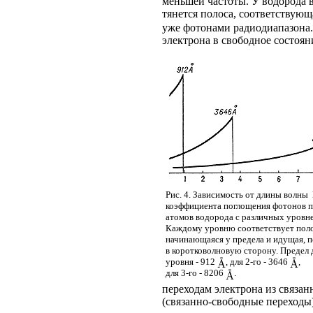
меньшей частоты. У водорода в
тянется полоса, соответствующ
уже фотонами радиодиапазона.
электрона в свободное состоян
Рис. 4. Зависимость от длины волны
коэффициента поглощения фотонов 
атомов водорода с различных уровне
Каждому уровню соответствует поло
начинающаяся у предела и идущая, п
в коротковолновую сторону. Предел 
уровня - 912
, для 2-го - 3646
,
для 3-го - 8206
.
переходам электрона из связан
(связанно-свободные переходы)