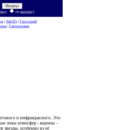
евод
по
каталогу
ды
|
A&ATr
|
Глоссарий
нары
|
Сверхновые
олетового и инфракрасного. Это
ые зоны атмосфер - короны -
в звезды, особенно из её