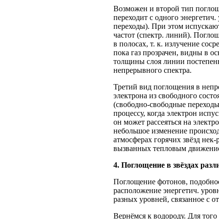
Возможен и второй тип поглоще
переходит с одного энергетич.
переходы). При этом испуска
частот (спектр. линий). Погло
в полосах, т. к. излучение сос
пока газ прозрачен, видны в о
толщины слоя линии постепенн
непрерывного спектра.
Третий вид поглощения в непр
электрона из свободного состоя
(свободно-свободные переходы
процессу, когда электрон испус
он может рассеяться на электр
небольшое изменение происход
атмосферах горячих звёзд нек-
вызванных тепловым движение
4
. Поглощение в звёздах раз
Поглощение фотонов, подобное
расположение энергетич. уровн
разных уровней, связанное с о
Вернёмся к водороду. Для того 