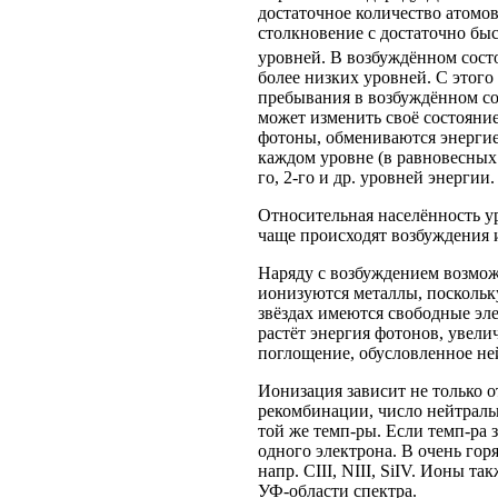
достаточное количество атомо
столкновение с достаточно быс
уровней. В возбуждённом состо
более низких уровней. С этого
пребывания в возбуждённом со
может изменить своё состояние
фотоны, обмениваются энергией
каждом уровне (в равновесных
го, 2-го и др. уровней энергии.
Относительная населённость ур
чаще происходят возбуждения 
Наряду с возбуждением возмож
ионизуются металлы, поскольк
звёздах имеются свободные эл
растёт энергия фотонов, увели
поглощение, обусловленное не
Ионизация зависит не только о
рекомбинации, число нейтральн
той же темп-ры. Если темп-ра 
одного электрона. В очень гор
напр. CIII, NIII, SiIV. Ионы 
УФ-области спектра.