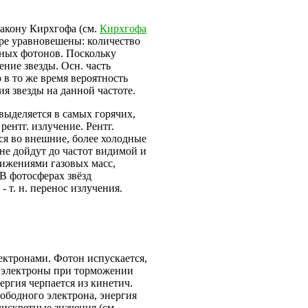
акону Кирхгофа (см.
Кирхгофа
ере уравновешены: количество
ных фотонов. Поскольку
ние звезды. Осн. часть
 в то же время вероятность
я звезды на данной частоте.
выделяется в самых горячих,
ентг. излучение. Рентг.
ся во внешние, более холодные
не дойдут до частот видимой и
вижениями газовых масс,
 В фотосферах звёзд
 т. н. перенос излучения.
ектронами. Фотон испускается,
 электроны при торможении
ргия черпается из кинетич.
вободного электрона, энергия
искретные значения (см.