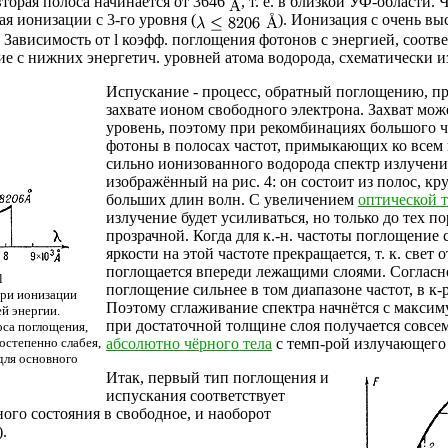
торая полоса начинается от 3646
, т. е. в близкой УФ-области.
ая ионизации с 3-го уровня (
). Ионизация с очень в
 Зависимость от
l
коэфф. поглощения фотонов с энергией, соотв
ие с нижних энергетич. уровней атома водорода, схематически из
Испускание - процесс, обратный поглощению, п
захвате ионом свободного электрона. Захват мо
уровень, поэтому при рекомбинациях большого 
фотоны в полосах частот, примыкающих ко всем 
сильно ионизованного водорода спектр излучени
изображённый на рис. 4: он состоит из полос, к
больших длин волн. С увеличением
оптической 
излучение будет усиливаться, но только до тех по
прозрачной. Когда для к.-н. частоты поглощение
яркости на этой частоте прекращается, т. к. свет
поглощается впереди лежащими слоями. Согласн
l
поглощение сильнее в том диапазоне частот, в к-
при ионизации
Поэтому сглаживание спектра начнётся с максиму
й энергии.
при достаточной толщине слоя получается совсе
са поглощения,
остепенно слабея,
абсолютно чёрного тела
с темп-рой излучающего 
для основного
Итак, первый тип поглощения и
испускания соответствует
ного состояния в свободное, и наоборот
.