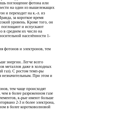
лишь поглощение фотона или
ревести на один из вышележащих
он и переходит на к.-л. из
равда, за короткое время
сокий уровень. Кроме того, он
но поглощают и испускают
о в среднем их число на
носительной населённости 1-
ия фотонов и электронов, тем
ше энергии. Легче всего
мов металлов даже в холодных
 газ). С ростом темп-ры
я незначительным. При этом и
онов, тем чаще происходят
 чем в более разреженном газе
элементов, к-рые имеют больше
торвано 2-3 и более электрона,
вном в более коротковолновой