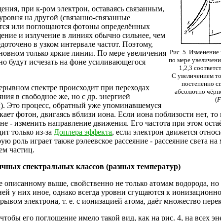
ния, при к-ром электрон, оставаясь связанным,
 уровня на другой (связанно-связанные
ются или поглощаются фотоны определённых
щение и излучение в линиях обычно сильнее, чем
редоточено в узком интервале частот. Поэтому,
Рис. 5. Изменение
сновном только яркие линии. По мере увеличения
по мере увеличен
о будут исчезать на фоне усиливающегося
1,2,3 соответ
С увеличением т
постепенно сг
ерывном спектре происходит при переходах
абсолютно чёрно
ния в свободное же, но с др. энергией
(
F
). Это процесс, обратный уже упоминавшемуся
кает фотон, двигаясь вблизи иона. Если иона поблизости нет, то
оне - изменить направление движения. Его частота при этом оста
ит только из-за
Доплера эффекта
, если электрон движется относ
рую роль играет также рэлеевское рассеяние - рассеяние света н
м частиц.
личных спектральных классов (разных температур)
 описанному выше, свойственно не только атомам водорода, но и
ей у них иное, однако всегда уровни сгущаются к ионизационно
трывом электрона, т. е. с ионизацией атома, даёт множество пе
чтобы его поглощение имело такой вид, как на рис. 4, на всех э