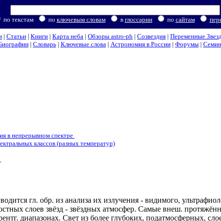
по текстам
по
ключевым словам
в
глоссарии
по
сайтам
пер
и
|
Статьи
|
Книги
|
Карта неба
|
Обзоры astro-ph
|
Созвездия
|
Переменные Звез
Биографии
|
Словарь
|
Ключевые слова
|
Астрономия в России
|
Форумы
|
Семи
ия в непрерывном спектре
пектральных классов (разных температур)
д
ыводится гл. обр. из анализа их излучения - видимого, ультрафи
стных слоев звёзд - звёздных атмосфер. Самые внеш. протяжённ
ентг. диапазонах. Свет из более глубоких, податмосферных, слое