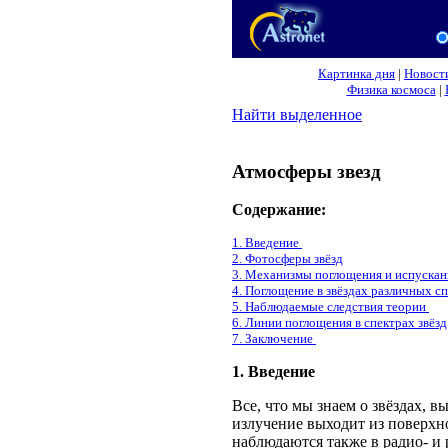
Картинка дня
|
Новост
Физика космоса
|
Найти выделенное
Атмосферы звезд
Содержание:
1. Введение
2. Фотосферы звёзд
3. Механизмы поглощения и испускан
4. Поглощение в звёздах различных с
5. Наблюдаемые следствия теории
6. Линии поглощения в спектрах звёз
7. Заключение
1
. Введение
Все, что мы знаем о звёздах, в
излучение выходит из поверхно
наблюдаются также в радио- и р