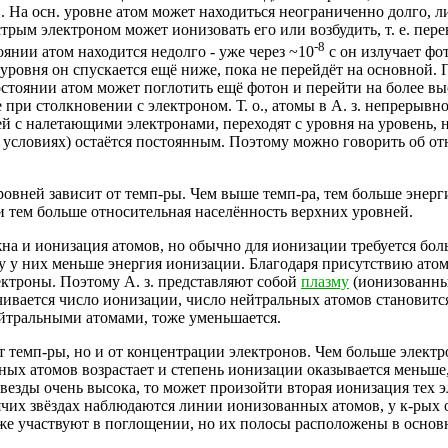
в. На осн. уровне атом может находиться неограниченно долго, 
трым электроном может ионизовать его или возбудить, т. е. пе
-8
янии атом находится недолго - уже через ~10
с он излучает фот
 уровня он спускается ещё ниже, пока не перейдёт на основной. П
стоянии атом может поглотить ещё фотон и перейти на более вы
 при столкновении с электроном. Т. о., атомы в А. з. непрерыв
 с налетающими электронами, переходят с уровня на уровень, н
 условиях) остаётся постоянным. Поэтому можно говорить об от
овней зависит от темп-ры. Чем выше темп-ра, тем больше энерг
и тем больше относительная населённость верхних уровней.
на и ионизация атомов, но обычно для ионизации требуется боль
у у них меньше энергия ионизации. Благодаря присутствию ато
ектроны. Поэтому А. з. представляют собой
плазму
(ионизованный
чивается число ионизации, число нейтральных атомов становитс
йтральными атомами, тоже уменьшается.
т темп-ры, но и от концентрации электронов. Чем больше электр
ых атомов возрастает и степень ионизации оказывается меньше,
звезды очень высока, то может произойти вторая ионизация тех 
ячих звёздах наблюдаются линии ионизованных атомов, у к-рых о
также участвуют в поглощении, но их полосы расположены в осно