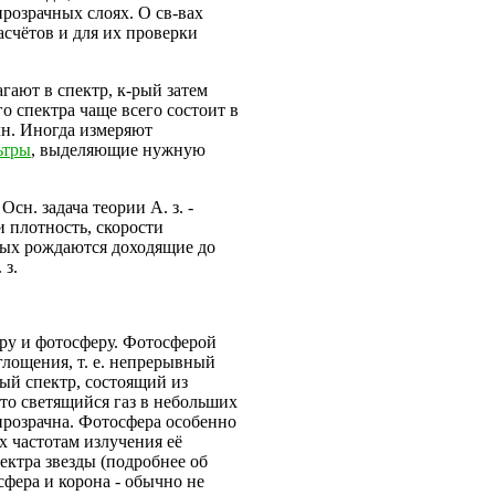
розрачных слоях. О св-вах
асчётов и для их проверки
агают в спектр, к-рый затем
 спектра чаще всего состоит в
лн. Иногда измеряют
ьтры
, выделяющие нужную
Осн. задача теории А. з. -
и плотность, скорости
орых рождаются доходящие до
 з.
еру и фотосферу. Фотосферой
глощения, т. е. непрерывный
тый спектр, состоящий из
что светящийся газ в небольших
епрозрачна. Фотосфера особенно
х частотам излучения её
ктра звезды (подробнее об
сфера и корона - обычно не