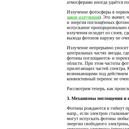
атмосферами иногда удаётся по
Излучение фотосферы в перво
закон излучения
). Это значит,
и энергия поглощённых фотоно
испускание пропорционально по
излучения исходит из слоев, г
выхода фотонов наружу не очен
Излучение непрерывно уносит 
центральных частях звезды, гд
фотоны поглощаются- и переиз
области. При этом частоты фот
прилегающих частей спектра. К
возникающими под действием и
конвективный перенос не очень
Рассмотрим теперь, как происх
3
. Механизмы поглощения и 
Фотоны рождаются и гибнут пр
напр., если электрон сталкивае
могут испускать фотоны любых
энергии свободного электрона,
связанного электрона (принад