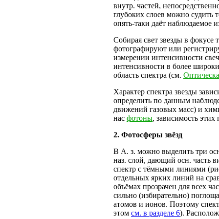
внутр. частей, непосредственн
глубоких слоев можно судить т
опять-таки даёт наблюдаемое и
Собирая свет звезды в фокусе 
фотографируют или регистриру
измерении интенсивности свеч
интенсивности в более широки
область спектра (см.
Оптическа
Характер спектра звезды зависит
определить по данным наблюден
движений газовых масс) и хим
нас
фотоны
, зависимость этих
2
. Фотосферы звёзд
В А. з. можно выделить три ос
наз. слой, дающий осн. часть 
спектр с тёмными линиями (рис
отдельных ярких линий на срав
объёмах прозрачен для всех ча
сильно (избирательно) поглоща
атомов и ионов. Поэтому спек
этом
см. в разделе 6
). Располо