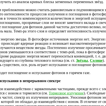
лучить из анализа кривых блеска затменных переменных звёзд.
м приближении можно считать равновесным и подчиняющимся з
 что интенсивности процессов излучения и поглощения в фотосф
в в точности компенсируются количеством и энергией испущен
глощению, прозрачные слои не вносят заметного вклада в свече
де поглощение для фотонов данной частоты достаточно велико, но
ь мала. Темп-ра этого слоя и определяет интенсивность излучени
энергию звезды. В фотосфере источников энергии нет. Энергия 
е происходят ядерные реакции и возникает высокотемпературное р
лучаются веществом звезды. Постепенно излучение просачивает
онов уменьшаются в соответствии с темп-рой, пока в фотосфере 
роме радиации энергия может переноситься конвекцией, т. е. д
дущего из глубины теплового потока (см. ст.
Звёзды
,
Солнце
).
 существен, осн. роль играет испускание и поглощение фотонов -
одит поглощение и испускание фотонов в горячем газе.
испускания в непрерывном спектре
и взаимодействии с заряженными частицами, прежде всего с эл
тся с ионом и тормозится (см.
Тормозное излучение
). Свободные
 частот, спектр их излучения непрерывен. Уносимая фотоном эне
 которой он обладал до взаимодействия с ионом. В отличие от с
лежащего атому) может принимать только вполне определенные д