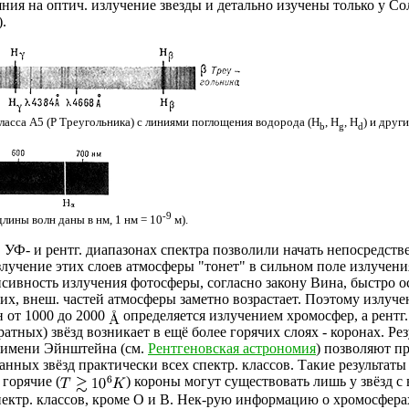
ия на оптич. излучение звезды и детально изучены только у Со
).
класса А5 (Р Треугольника) с линиями поглощения водорода (H
, Н
, Н
) и друг
b
g
d
-9
длины волн даны в нм, 1 нм = 10
м).
УФ- и рентг. диапазонах спектра позволили начать непосредст
излучение этих слоев атмосферы "тонет" в сильном поле излучен
сивность излучения фотосферы, согласно закону Вина, быстро о
чих, внеш. частей атмосферы заметно возрастает. Поэтому излуче
н от 1000 до 2000
определяется излучением хромосфер, а рентг
атных) звёзд возникает в ещё более горячих слоях - коронах. Ре
 имени Эйнштейна (см.
Рентгеновская астрономия
) позволяют п
нных звёзд практически всех спектр. классов. Такие результат
 горячие (
) короны могут существовать лишь у звёзд с
ех спектр. классов, кроме О и В. Нек-рую информацию о хромосфер