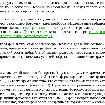
о наружу не выходит, он поглощается в расположенных выше неп
олько на основании теории, но исходные данные для теоретич. р
злучение, выходящее из атмосфер.
телескопа, астрономы исследуют его. Обычно для этого свет разл
ют с помощью фотоэлект-рич. приборов. Исследование звёздного
ения звезды в
спектральных линиях
- узких интервалах длин во
х интервалах. Для этого свет звезды пропускают через
светофил
я астрономия
,
Астрофотометрия
).
 от физ. и хим. св-в её атмосферы (темп-ры, давления, состава). 
ий, прежде всего спектра, физ. условия в атмосферах (темп-ру 
ический состав звёзд. С этой целью исследуют процессы, в кот
 процессов от физических условий, образование линий спектра А.
н. слоя: самый внеш. слой - протяжённую корону, затем хромосф
видимого излучения звезды. Для фотосферы характерен спектр по
. 1). В то же время известно, что светящийся газ имеет линейча
нительно тёмном фоне (рис. 2). Причина этого различия в том, 
стот оптич. непрерывного спектра, а толща фотосферы звезды н
ет проходящее через неё излучение на частотах, соответствующи
тр. линии фотосферы кажутся тёмными на фоне непрерывного спе
женные над фотосферой более прозрачные и горячие слои - хромо