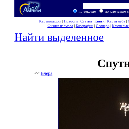
по текстам
по
ключевым с
Картинка дня
|
Новости
|
Статьи
|
Книги
|
Карта неба
|
Физика космоса
|
Биографии
|
Словарь
|
Ключевые 
Найти выделенное
Спутн
<<
Вчера