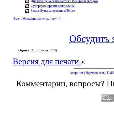
Дневная Луна встречается с Вечерней звездой
Суперлуна против микролуны
Заход Луны за вулканом Тейде
Все публикации на ту же тему >>
Обсудить 
Оценка:
2.5 [голосов: 110]
Версия для печати
Астронет
|
Научная сеть
|
ГАИ
Комментарии, вопросы? 