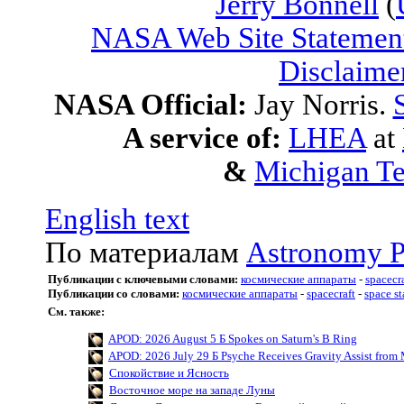
Jerry Bonnell
(
NASA Web Site Statement
Disclaime
NASA Official:
Jay Norris.
A service of:
LHEA
at
&
Michigan Te
English text
По материалам
Astronomy P
Публикации с ключевыми словами:
космические аппараты
-
spacecr
Публикации со словами:
космические аппараты
-
spacecraft
-
space st
См. также:
APOD: 2026 August 5 Б Spokes on Saturn's B Ring
APOD: 2026 July 29 Б Psyche Receives Gravity Assist from 
Спокойствие и Ясность
Восточное море на западе Луны