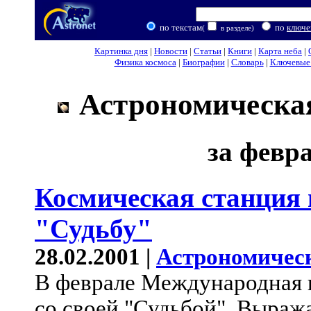
по текстам
по
ключе
(
в разделе)
Картинка дня
|
Новости
|
Статьи
|
Книги
|
Карта неба
|
Физика космоса
|
Биографии
|
Словарь
|
Ключевые 
Астрономическая
за февра
Космическая станция 
"Судьбу"
28.02.2001 |
Астрономичес
В феврале Международная к
со своей "Судьбой". Выража