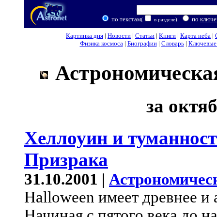
по текстам
по
ключе
(
в разделе)
Картинка дня
|
Новости
|
Статьи
|
Книги
|
Карта неба
|
Физика космоса
|
Биографии
|
Словарь
|
Ключевые 
Астрономическая
за октяб
Хеллоуин и туманност
Призрака
31.10.2001 |
Астрономичес
Halloween имеет древнее и
Начиная с пятого века до н