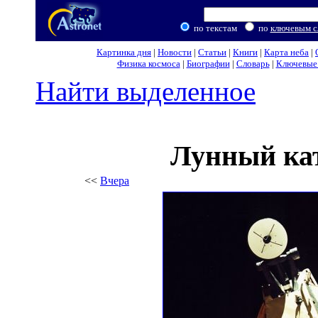
по текстам
по
ключевым с
Картинка дня
|
Новости
|
Статьи
|
Книги
|
Карта неба
|
Физика космоса
|
Биографии
|
Словарь
|
Ключевые 
Найти выделенное
Лунный ка
<<
Вчера