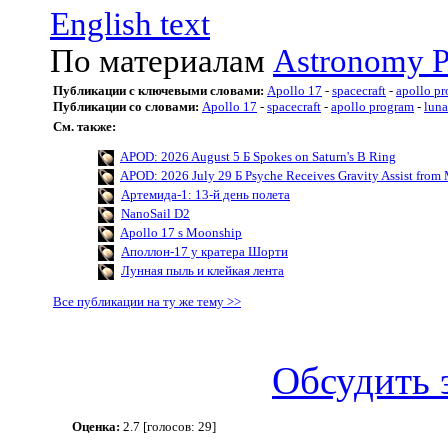
English text
По материалам
Astronomy P
Публикации с ключевыми словами:
Apollo 17
-
spacecraft
-
apollo p
Публикации со словами:
Apollo 17
-
spacecraft
-
apollo program
-
luna
См. также:
APOD: 2026 August 5 Б Spokes on Saturn's B Ring
APOD: 2026 July 29 Б Psyche Receives Gravity Assist from 
Артемида-1: 13-й день полета
NanoSail D2
Apollo 17 s Moonship
Аполлон-17 у кратера Шорти
Лунная пыль и клейкая лента
Все публикации на ту же тему >>
Обсудить 
Оценка:
2.7 [голосов: 29]