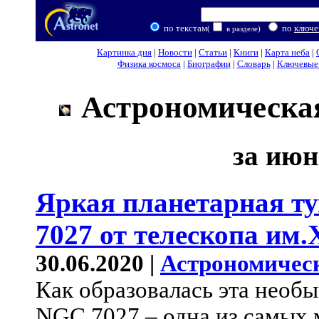
по текстам
по
ключе
(
в разделе)
Картинка дня
|
Новости
|
Статьи
|
Книги
|
Карта неба
|
Физика космоса
|
Биографии
|
Словарь
|
Ключевые 
Астрономическая
за июн
Яркая планетарная т
7027 от телескопа им.
30.06.2020 |
Астрономичес
Как образовалась эта необ
NGC 7027 – одна из самых 