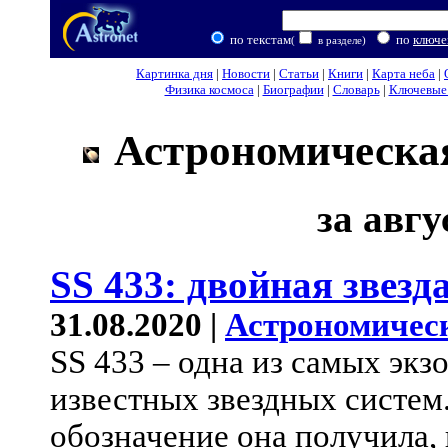
по текстам
по
ключе
(
в разделе)
Картинка дня
|
Новости
|
Статьи
|
Книги
|
Карта неба
|
Физика космоса
|
Биографии
|
Словарь
|
Ключевые 
Астрономическая
за авгу
SS 433: двойная звезд
31.08.2020 |
Астрономичес
SS 433 – одна из самых экз
известных звездных систем
обозначение она получила, 