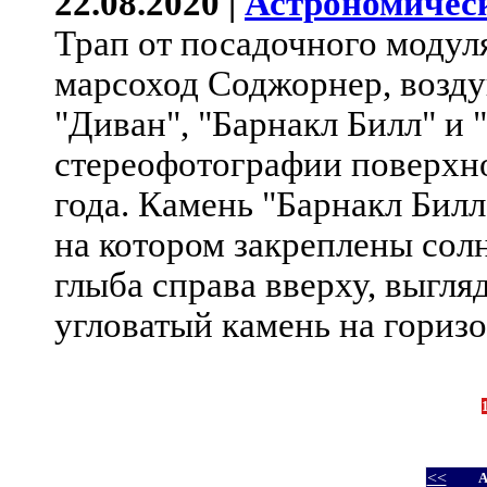
22.08.2020 |
Астрономичес
Трап от посадочного модул
марсоход Соджорнер, возд
"Диван", "Барнакл Билл" и 
стереофотографии поверхно
года. Камень "Барнакл Билл
на котором закреплены сол
глыба справа вверху, выгл
угловатый камень на горизо
<<
А